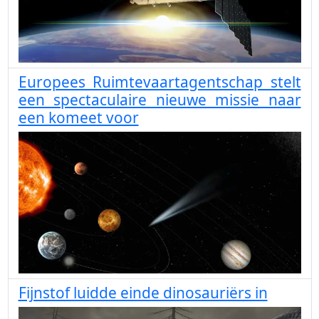
Europees Ruimtevaartagentschap stelt
een spectaculaire nieuwe missie naar
een komeet voor
Fijnstof luidde einde dinosauriërs in