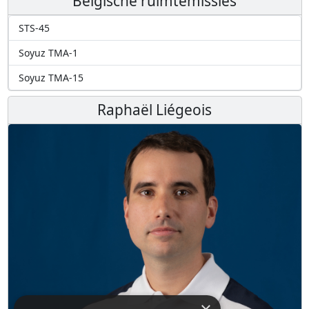
Belgische ruimtemissies
STS-45
Soyuz TMA-1
Soyuz TMA-15
Raphaël Liégeois