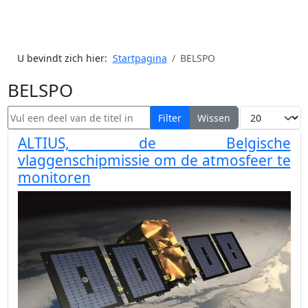
U bevindt zich hier:
Startpagina
BELSPO
BELSPO
Vul een deel van de titel in
Toon #
Filter
Wissen
ALTIUS, de Belgische
vlaggenschipmissie om de atmosfeer te
monitoren