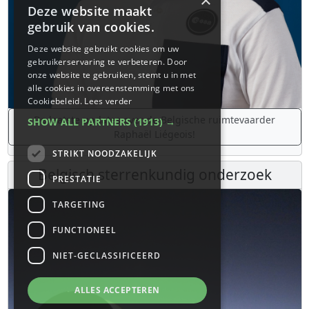
×
Deze website maakt
gebruik van cookies.
Deze website gebruikt cookies om uw
gebruikerservaring te verbeteren. Door
onze website te gebruiken, stemt u in met
alle cookies in overeenstemming met ons
Cookiebeleid.
Lees verder
De laatste updates over de Belgische ruimtevaarder
SHOW ALL PARTNERS
(1913) →
Raphaël Liégeois!
STRIKT NOODZAKELIJK
Belgisch sterrenkundig onderzoek
PRESTATIE
TARGETING
FUNCTIONEEL
NIET-GECLASSIFICEERD
ALLES ACCEPTEREN