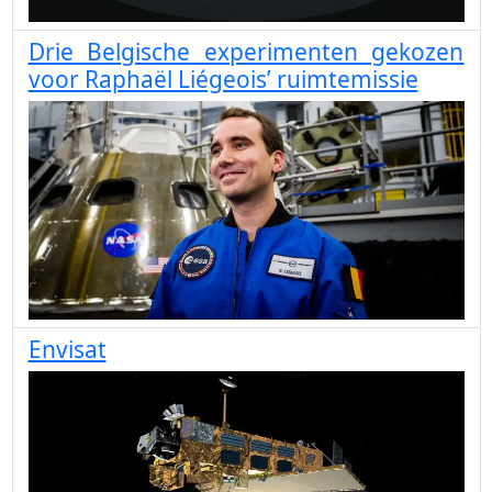
Drie Belgische experimenten gekozen
voor Raphaël Liégeois’ ruimtemissie
Envisat