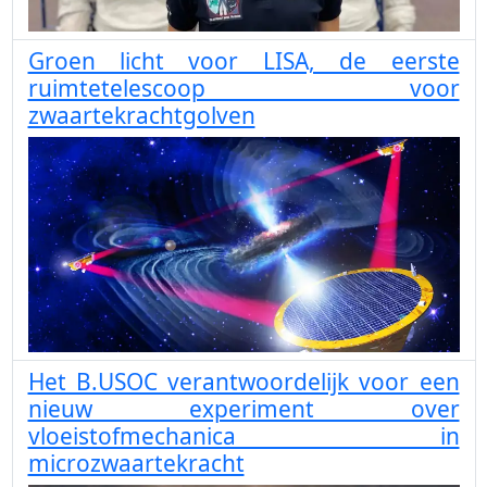
Groen licht voor LISA, de eerste
ruimtetelescoop voor
zwaartekrachtgolven
Het B.USOC verantwoordelijk voor een
nieuw experiment over
vloeistofmechanica in
microzwaartekracht