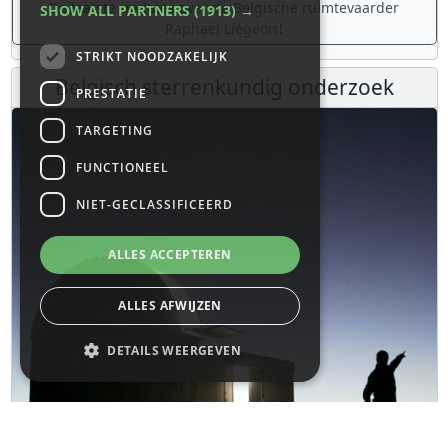
De laatste updates over de Belgische ruimtevaarder
SHOW ALL PARTNERS
(1913) →
Raphaël Liégeois!
STRIKT NOODZAKELIJK
Belgisch sterrenkundig onderzoek
PRESTATIE
TARGETING
FUNCTIONEEL
NIET-GECLASSIFICEERD
ALLES ACCEPTEREN
ALLES AFWIJZEN
DETAILS WEERGEVEN
Strikt noodzakelijk
Prestatie