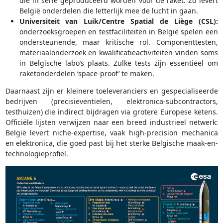
die in serie geproduceerd worden voor de raket. Zo levert
België onderdelen die letterlijk mee de lucht in gaan.
Universiteit van Luik/Centre Spatial de Liège (CSL):
onderzoeksgroepen en testfaciliteiten in België spelen een
ondersteunende, maar kritische rol. Componenttesten,
materiaalonderzoek en kwalificatieactiviteiten vinden soms
in Belgische labo’s plaats. Zulke tests zijn essentieel om
raketonderdelen ‘space-proof’ te maken.
Daarnaast zijn er kleinere toeleveranciers en gespecialiseerde
bedrijven (precisieventielen, elektronica-subcontractors,
testhuizen) die indirect bijdragen via grotere Europese ketens.
Officiële lijsten verwijzen naar een breed industrieel netwerk:
België levert niche-expertise, vaak high-precision mechanica
en elektronica, die goed past bij het sterke Belgische maak-en-
technologieprofiel.