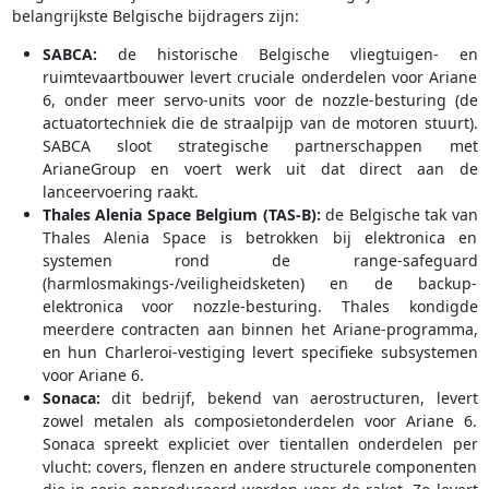
belangrijkste Belgische bijdragers zijn:
SABCA:
de historische Belgische vliegtuigen- en
ruimtevaartbouwer levert cruciale onderdelen voor Ariane
6, onder meer servo-units voor de nozzle-besturing (de
actuatortechniek die de straalpijp van de motoren stuurt).
SABCA sloot strategische partnerschappen met
ArianeGroup en voert werk uit dat direct aan de
lanceervoering raakt.
Thales Alenia Space Belgium (TAS-B):
de Belgische tak van
Thales Alenia Space is betrokken bij elektronica en
systemen rond de range-safeguard
(harmlosmakings-/veiligheidsketen) en de backup-
elektronica voor nozzle-besturing. Thales kondigde
meerdere contracten aan binnen het Ariane-programma,
en hun Charleroi-vestiging levert specifieke subsystemen
voor Ariane 6.
Sonaca:
dit bedrijf, bekend van aerostructuren, levert
zowel metalen als composietonderdelen voor Ariane 6.
Sonaca spreekt expliciet over tientallen onderdelen per
vlucht: covers, flenzen en andere structurele componenten