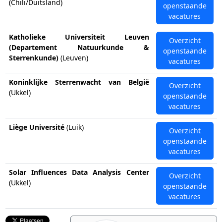
(Chili/Duitsland)
openstaande
vacatures
Katholieke Universiteit Leuven
Overzicht
(Departement Natuurkunde &
openstaande
Sterrenkunde)
(Leuven)
vacatures
Koninklijke Sterrenwacht van België
Overzicht
(Ukkel)
openstaande
vacatures
Liège Université
(Luik)
Overzicht
openstaande
vacatures
Solar Influences Data Analysis Center
Overzicht
(Ukkel)
openstaande
vacatures