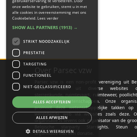
gebruikerservaring te verbeteren. Door
onze website te gebruiken, stemt u in met
alle cookies in overeenstemming met ons
Cookiebeleid.
Lees verder
SHOW ALL PARTNERS
(1913) →
STRIKT NOODZAKELIJK
PRESTATIE
TARGETING
Over Parsec vzw
FUNCTIONEEL
Parsec vzw is een non-profit vereniging uit Be
NIET-GECLASSIFICEERD
welke bestaat uit diverse websites o
sterrenkunde, ruimtevaart, ruimteweer, poollich
gerelateerde wetenschappen. Onze organisa
ALLES ACCEPTEREN
promoot deze wetenschappelijke takken op 
wereldwijde web via websites zoals deze. O
ALLES AFWIJZEN
organisatie is tevens ook organisator van de groo
Belgische starparty Starnights. Steun o
DETAILS WEERGEVEN
organisatie met een donatie.