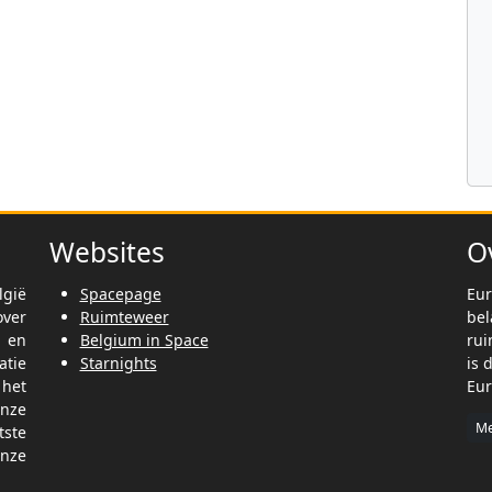
Websites
O
lgië
Spacepage
Eur
ver
Ruimteweer
be
t en
Belgium in Space
rui
tie
Starnights
is 
het
Eur
nze
Me
tste
nze