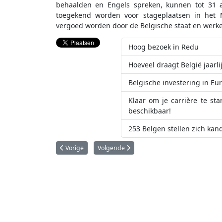
behaalden en Engels spreken, kunnen tot 31 a
toegekend worden voor stageplaatsen in het N
vergoed worden door de Belgische staat en werke
Hoog bezoek in Redu
Hoeveel draagt België jaarl
Belgische investering in E
Klaar om je carrière te st
beschikbaar!
253 Belgen stellen zich kan
Vorig artikel: Belg Angelo Vermeulen is terug op 'Aarde'
Volgende artikel: Brussel verwelkomt het 
Vorige
Volgende