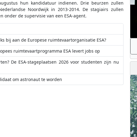
ugustus hun kandidatuur indienen. Drie beurzen zullen
ederlandse Noordwijk in 2013-2014. De stagiairs zullen
n onder de supervisie van een ESA-agent.
ijks bij aan de Europese ruimtevaartorganisatie ESA?
uropees ruimtevaartprogramma ESA levert jobs op
arten? De ESA-stageplaatsen 2026 voor studenten zijn nu
didaat om astronaut te worden
Europees Space Weather Coordination Centre