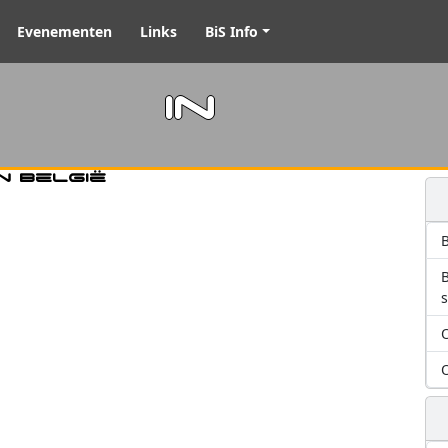
Evenementen
Links
BiS Info
m in
n België
B
O
O