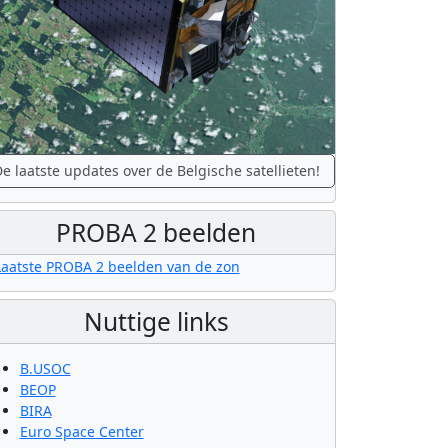
e laatste updates over de Belgische satellieten!
PROBA 2 beelden
Nuttige links
B.USOC
BEOP
BIRA
Euro Space Center