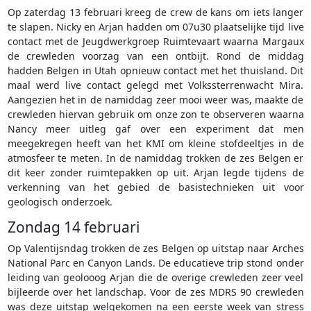
Op zaterdag 13 februari kreeg de crew de kans om iets langer
te slapen. Nicky en Arjan hadden om 07u30 plaatselijke tijd live
contact met de Jeugdwerkgroep Ruimtevaart waarna Margaux
de crewleden voorzag van een ontbijt. Rond de middag
hadden Belgen in Utah opnieuw contact met het thuisland. Dit
maal werd live contact gelegd met Volkssterrenwacht Mira.
Aangezien het in de namiddag zeer mooi weer was, maakte de
crewleden hiervan gebruik om onze zon te observeren waarna
Nancy meer uitleg gaf over een experiment dat men
meegekregen heeft van het KMI om kleine stofdeeltjes in de
atmosfeer te meten. In de namiddag trokken de zes Belgen er
dit keer zonder ruimtepakken op uit. Arjan legde tijdens de
verkenning van het gebied de basistechnieken uit voor
geologisch onderzoek.
Zondag 14 februari
Op Valentijsndag trokken de zes Belgen op uitstap naar Arches
National Parc en Canyon Lands. De educatieve trip stond onder
leiding van geolooog Arjan die de overige crewleden zeer veel
bijleerde over het landschap. Voor de zes MDRS 90 crewleden
was deze uitstap welgekomen na een eerste week van stress