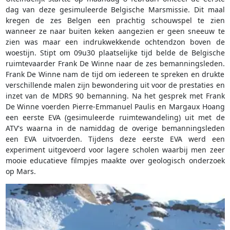
dag van deze gesimuleerde Belgische Marsmissie. Dit maal
kregen de zes Belgen een prachtig schouwspel te zien
wanneer ze naar buiten keken aangezien er geen sneeuw te
zien was maar een indrukwekkende ochtendzon boven de
woestijn. Stipt om 09u30 plaatselijke tijd belde de Belgische
ruimtevaarder Frank De Winne naar de zes bemanningsleden.
Frank De Winne nam de tijd om iedereen te spreken en drukte
verschillende malen zijn bewondering uit voor de prestaties en
inzet van de MDRS 90 bemanning. Na het gesprek met Frank
De Winne voerden Pierre-Emmanuel Paulis en Margaux Hoang
een eerste EVA (gesimuleerde ruimtewandeling) uit met de
ATV's waarna in de namiddag de overige bemanningsleden
een EVA uitvoerden. Tijdens deze eerste EVA werd een
experiment uitgevoerd voor lagere scholen waarbij men zeer
mooie educatieve filmpjes maakte over geologisch onderzoek
op Mars.