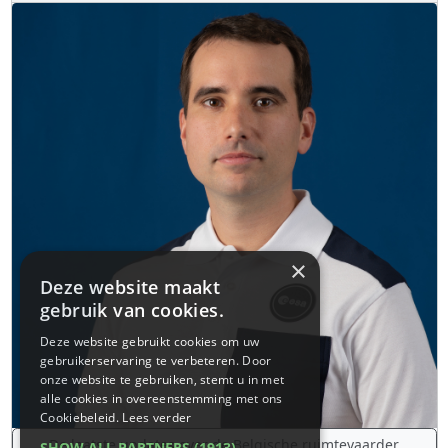
×
Deze website maakt
gebruik van cookies.
Deze website gebruikt cookies om uw
gebruikerservaring te verbeteren. Door
onze website te gebruiken, stemt u in met
alle cookies in overeenstemming met ons
Cookiebeleid.
Lees verder
De laatste updates over de Belgische ruimtevaarder
SHOW ALL PARTNERS
(1913) →