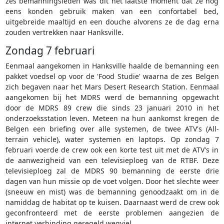
zes bemanningsleden was dit het laatste moment dat ze nog
eens konden gebruik maken van een confortabel bed,
uitgebreide maaltijd en een douche alvorens ze de dag erna
zouden vertrekken naar Hanksville.
Zondag 7 februari
Eenmaal aangekomen in Hanksville haalde de bemanning een
pakket voedsel op voor de 'Food Studie' waarna de zes Belgen
zich begaven naar het Mars Desert Research Station. Eenmaal
aangekomen bij het MDRS werd de bemanning opgewacht
door de MDRS 89 crew die sinds 23 januari 2010 in het
onderzoeksstation leven. Meteen na hun aankomst kregen de
Belgen een briefing over alle systemen, de twee ATV's (All-
terrain vehicle), water systemen en laptops. Op zondag 7
februari voerde de crew ook een korte test uit met de ATV's in
de aanwezigheid van een televisieploeg van de RTBF. Deze
televisieploeg zal de MDRS 90 bemanning de eerste drie
dagen van hun missie op de voet volgen. Door het slechte weer
(sneeuw en mist) was de bemanning genoodzaakt om in de
namiddag de habitat op te kuisen. Daarnaast werd de crew ook
geconfronteerd met de eerste problemen aangezien de
internet verbinding geregeld wegviel.