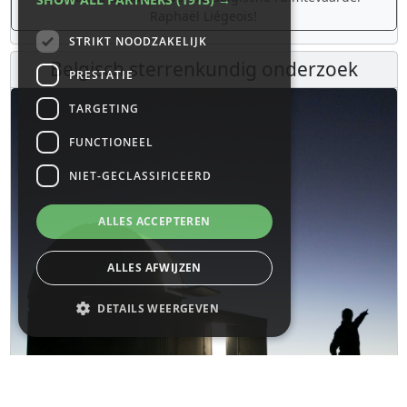
Raphaël Liégeois!
STRIKT NOODZAKELIJK
Belgisch sterrenkundig onderzoek
PRESTATIE
TARGETING
FUNCTIONEEL
NIET-GECLASSIFICEERD
ALLES ACCEPTEREN
ALLES AFWIJZEN
DETAILS WEERGEVEN
Strikt noodzakelijk
Prestatie
Targeting
Functioneel