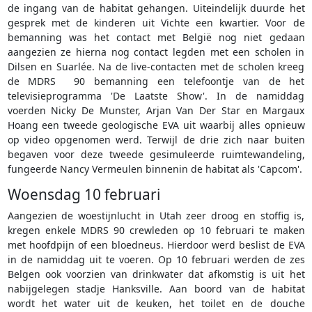
de ingang van de habitat gehangen. Uiteindelijk duurde het
gesprek met de kinderen uit Vichte een kwartier. Voor de
bemanning was het contact met België nog niet gedaan
aangezien ze hierna nog contact legden met een scholen in
Dilsen en Suarlée. Na de live-contacten met de scholen kreeg
de MDRS 90 bemanning een telefoontje van de het
televisieprogramma 'De Laatste Show'. In de namiddag
voerden Nicky De Munster, Arjan Van Der Star en Margaux
Hoang een tweede geologische EVA uit waarbij alles opnieuw
op video opgenomen werd. Terwijl de drie zich naar buiten
begaven voor deze tweede gesimuleerde ruimtewandeling,
fungeerde Nancy Vermeulen binnenin de habitat als 'Capcom'.
Woensdag 10 februari
Aangezien de woestijnlucht in Utah zeer droog en stoffig is,
kregen enkele MDRS 90 crewleden op 10 februari te maken
met hoofdpijn of een bloedneus. Hierdoor werd beslist de EVA
in de namiddag uit te voeren. Op 10 februari werden de zes
Belgen ook voorzien van drinkwater dat afkomstig is uit het
nabijgelegen stadje Hanksville. Aan boord van de habitat
wordt het water uit de keuken, het toilet en de douche