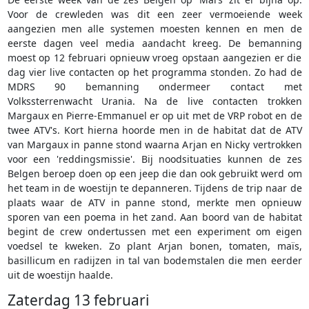
Voor de crewleden was dit een zeer vermoeiende week
aangezien men alle systemen moesten kennen en men de
eerste dagen veel media aandacht kreeg. De bemanning
moest op 12 februari opnieuw vroeg opstaan aangezien er die
dag vier live contacten op het programma stonden. Zo had de
MDRS 90 bemanning ondermeer contact met
Volkssterrenwacht Urania. Na de live contacten trokken
Margaux en Pierre-Emmanuel er op uit met de VRP robot en de
twee ATV's. Kort hierna hoorde men in de habitat dat de ATV
van Margaux in panne stond waarna Arjan en Nicky vertrokken
voor een 'reddingsmissie'. Bij noodsituaties kunnen de zes
Belgen beroep doen op een jeep die dan ook gebruikt werd om
het team in de woestijn te depanneren. Tijdens de trip naar de
plaats waar de ATV in panne stond, merkte men opnieuw
sporen van een poema in het zand. Aan boord van de habitat
begint de crew ondertussen met een experiment om eigen
voedsel te kweken. Zo plant Arjan bonen, tomaten, maïs,
basillicum en radijzen in tal van bodemstalen die men eerder
uit de woestijn haalde.
Zaterdag 13 februari