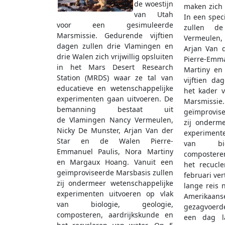
de woestijn
maken zich 
van Utah
In een speci
voor een gesimuleerde
zullen d
Marsmissie. Gedurende vijftien
Vermeulen
dagen zullen drie Vlamingen en
Arjan Van 
drie Walen zich vrijwillig opsluiten
Pierre-Em
in het Mars Desert Research
Martiny en
Station (MRDS) waar ze tal van
vijftien da
educatieve en wetenschappelijke
het kader 
experimenten gaan uitvoeren. De
Marsmis
bemanning bestaat uit
geïmprovise
de Vlamingen Nancy Vermeulen,
zij onderm
Nicky De Munster, Arjan Van der
experiment
Star en de Walen Pierre-
van biol
Emmanuel Paulis, Nora Martiny
compostere
en Margaux Hoang. Vanuit een
het recucl
geïmproviseerde Marsbasis zullen
februari ver
zij ondermeer wetenschappelijke
lange reis 
experimenten uitvoeren op vlak
Amerikaans
van biologie, geologie,
gezagvoer
composteren, aardrijkskunde en
een dag la