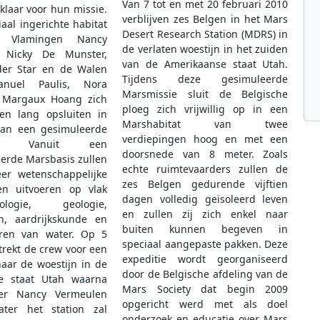
Van 7 tot en met 20 februari 2010
klaar voor hun missie.
verblijven zes Belgen in het Mars
aal ingerichte habitat
Desert Research Station (MDRS) in
e Vlamingen Nancy
de verlaten woestijn in het zuiden
, Nicky De Munster,
van de Amerikaanse staat Utah.
der Star en de Walen
Tijdens deze gesimuleerde
manuel Paulis, Nora
Marsmissie sluit de Belgische
 Margaux Hoang zich
ploeg zich vrijwillig op in een
gen lang opsluiten in
Marshabitat van twee
van een gesimuleerde
verdiepingen hoog en met een
sie. Vanuit een
doorsnede van 8 meter. Zoals
erde Marsbasis zullen
echte ruimtevaarders zullen de
eer wetenschappelijke
zes Belgen gedurende vijftien
en uitvoeren op vlak
dagen volledig geïsoleerd leven
ogie, geologie,
en zullen zij zich enkel naar
n, aardrijkskunde en
buiten kunnen begeven in
eren van water. Op 5
speciaal aangepaste pakken. Deze
trekt de crew voor een
expeditie wordt georganiseerd
naar de woestijn in de
door de Belgische afdeling van de
e staat Utah waarna
Mars Society dat begin 2009
der Nancy Vermeulen
opgericht werd met als doel
ter het station zal
onderzoek en educatie over Mars