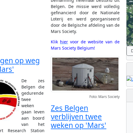
bemanning helemaal bestond uit
Belgen. De missie werd volledig
gefinancierd door de Nationale
Loterij en werd georganiseerd
door de Belgische afdeling van de
Mars Society.
Klik
hier
voor de website van de
Mars Society Belgium!
D
lgen op weg
ars'
De zes
Belgen die
gedurende
Foto: Mars Society
twee
weken
Zes Belgen
gaan leven
verblijven twee
aan boord
weken op 'Mars'
van het
rt Research Station