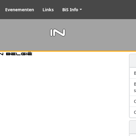
Evenementen
Links
BiS Info
m in
n België
B
O
O