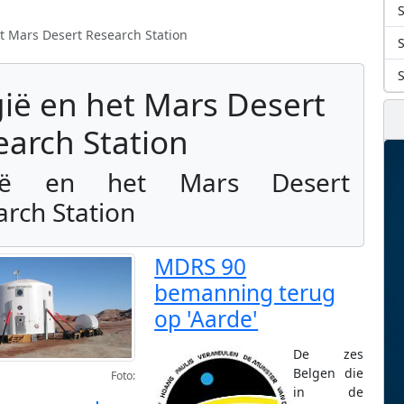
S
t Mars Desert Research Station
gië en het Mars Desert
earch Station
gië en het Mars Desert
arch Station
MDRS 90
bemanning terug
op 'Aarde'
De zes
Belgen die
Foto:
in de