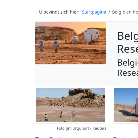
U bevindt zich hier:
Startpagina
België en he
Bel
Res
Bel
Rese
Foto: Jim Urquhart / Reuters