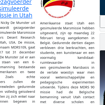
ezagvoerder
simuleerde
ssie in Utah
 Nicky De Munster uit
Amerikaanse staat Utah een
ordt gezagvoerder
gesimuleerde Marsmissie hebben
simuleerde Marsmissie
uitgevoerd, zijn op maandag 22
rs Desert Research
februari terug aangekomen in
Utah, USA. De missie,
België. Gedurende dertien dagen
enaam MDRS109, gaat
verbleven drie leerkrachten, een
17 tot 31 december
studente, een kunstenaar en een
 De Munster zal er aan
voormalig kandidaat-
 staan van een 6-
ruimtevaarder in
emanning bestaande
een gesimuleerde Marsbasis in
Amerikanen en twee
de verlate woestijn waar men
. Zoals echte
vooral wetenschappelijke en
arders zullen de
pedagogische experimenten
rewleden gedurende
uitvoerde. Tijdens deze MDRS 90
en volledig geïsoleerd
missie had de Belgische
len zij zich enkel naar
bemanning vanuit Utah contact
unnen begeven in
met diverse scholen en