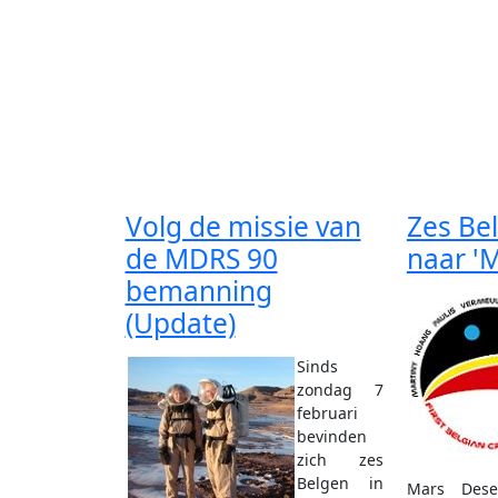
Volg de missie van
Zes Be
de MDRS 90
naar 'M
bemanning
(Update)
Sinds
zondag 7
februari
bevinden
zich zes
Belgen in
Mars Dese