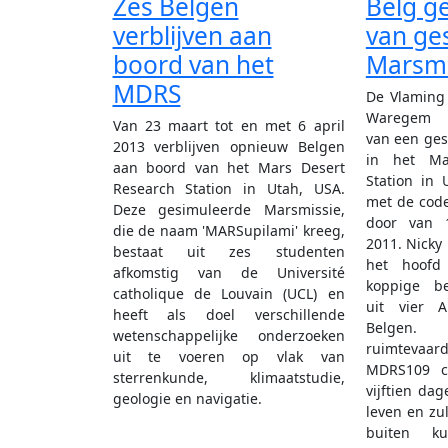
Zes Belgen
Belg g
verblijven aan
van ge
boord van het
Marsmi
MDRS
De Vlaming
Waregem w
Van 23 maart tot en met 6 april
van een ge
2013 verblijven opnieuw Belgen
in het Ma
aan boord van het Mars Desert
Station in 
Research Station in Utah, USA.
met de cod
Deze gesimuleerde Marsmissie,
door van 
die de naam 'MARSupilami' kreeg,
2011. Nicky
bestaat uit zes studenten
het hoofd
afkomstig van de Université
koppige b
catholique de Louvain (UCL) en
uit vier 
heeft als doel verschillende
Belgen
wetenschappelijke onderzoeken
ruimteva
uit te voeren op vlak van
MDRS109 c
sterrenkunde, klimaatstudie,
vijftien dag
geologie en navigatie.
leven en zul
buiten k