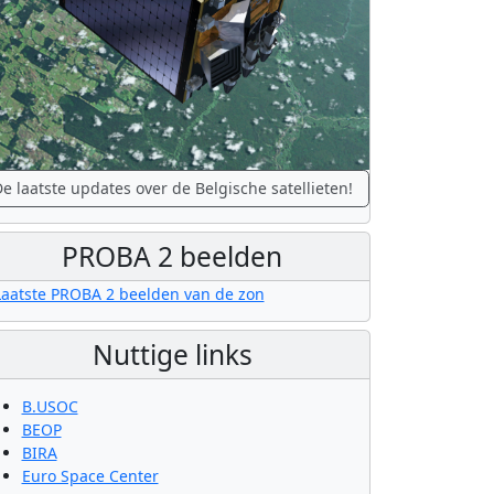
e laatste updates over de Belgische satellieten!
PROBA 2 beelden
Nuttige links
B.USOC
BEOP
BIRA
Euro Space Center