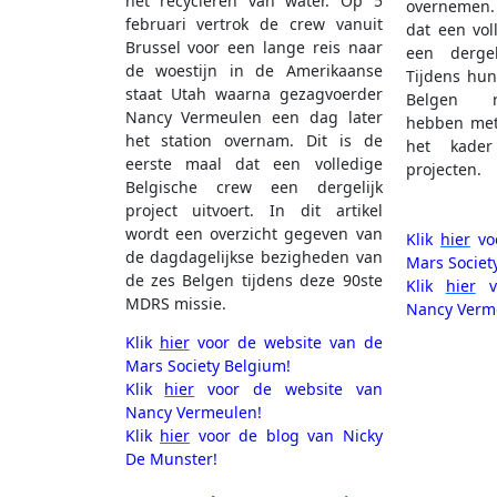
het recycleren van water. Op 5
overnemen. 
februari vertrok de crew vanuit
dat een vol
Brussel voor een lange reis naar
een dergel
de woestijn in de Amerikaanse
Tijdens hun
staat Utah waarna gezagvoerder
Belgen r
Nancy Vermeulen een dag later
hebben met
het station overnam. Dit is de
het kader
eerste maal dat een volledige
projecten.
Belgische crew een dergelijk
project uitvoert. In dit artikel
wordt een overzicht gegeven van
Klik
hier
voo
de dagdagelijkse bezigheden van
Mars Societ
de zes Belgen tijdens deze 90ste
Klik
hier
vo
MDRS missie.
Nancy Verm
Klik
hier
voor de website van de
Mars Society Belgium!
Klik
hier
voor de website van
Nancy Vermeulen!
Klik
hier
voor de blog van Nicky
De Munster!