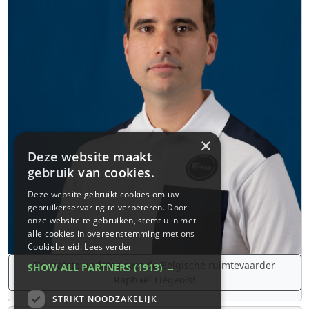
×
Deze website maakt
gebruik van cookies.
Deze website gebruikt cookies om uw
gebruikerservaring te verbeteren. Door
onze website te gebruiken, stemt u in met
alle cookies in overeenstemming met ons
Cookiebeleid.
Lees verder
De laatste updates over de Belgische ruimtevaarder
SHOW ALL PARTNERS
(1913) →
Raphaël Liégeois!
STRIKT NOODZAKELIJK