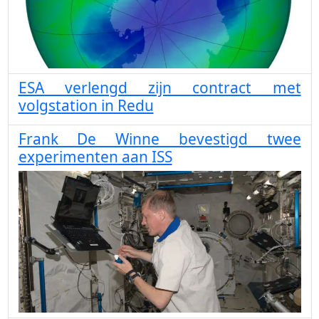
ESA verlengd zijn contract met
volgstation in Redu
Frank De Winne bevestigd twee
experimenten aan ISS