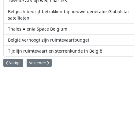
Tweede ATV op weg naar ISS
Belgisch bedrijf betrokken bij nieuwe generatie Globalstar
satellieten
Thales Alenia Space Belgium
België verhoogt zijn ruimtevaartbudget
Tijdlijn ruimtevaart en sterrenkunde in België
Vorig artikel: België gaat satelliet bouwen voor Vietnam
Volgende artikel: Belgisch bedrijf betrokken bij nieuwe genera
Vorige
Volgende