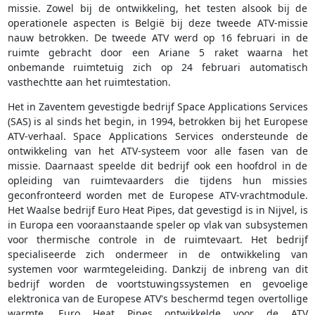
missie. Zowel bij de ontwikkeling, het testen alsook bij de
operationele aspecten is België bij deze tweede ATV-missie
nauw betrokken. De tweede ATV werd op 16 februari in de
ruimte gebracht door een Ariane 5 raket waarna het
onbemande ruimtetuig zich op 24 februari automatisch
vasthechtte aan het ruimtestation.
Het in Zaventem gevestigde bedrijf Space Applications Services
(SAS) is al sinds het begin, in 1994, betrokken bij het Europese
ATV-verhaal. Space Applications Services ondersteunde de
ontwikkeling van het ATV-systeem voor alle fasen van de
missie. Daarnaast speelde dit bedrijf ook een hoofdrol in de
opleiding van ruimtevaarders die tijdens hun missies
geconfronteerd worden met de Europese ATV-vrachtmodule.
Het Waalse bedrijf Euro Heat Pipes, dat gevestigd is in Nijvel, is
in Europa een vooraanstaande speler op vlak van subsystemen
voor thermische controle in de ruimtevaart. Het bedrijf
specialiseerde zich ondermeer in de ontwikkeling van
systemen voor warmtegeleiding. Dankzij de inbreng van dit
bedrijf worden de voortstuwingssystemen en gevoelige
elektronica van de Europese ATV's beschermd tegen overtollige
warmte. Euro Heat Pipes ontwikkelde voor de ATV