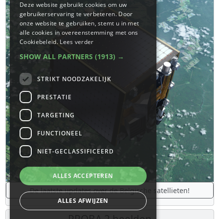
Deze website gebruikt cookies om uw
gebruikerservaring te verbeteren. Door
onze website te gebruiken, stemt u in met
alle cookies in overeenstemming met ons
Cookiebeleid.
Lees verder
SHOW ALL PARTNERS
(1913) →
STRIKT NOODZAKELIJK
PRESTATIE
TARGETING
FUNCTIONEEL
NIET-GECLASSIFICEERD
ALLES ACCEPTEREN
De laatste updates over de Belgische satellieten!
ALLES AFWIJZEN
PROBA 2 beelden