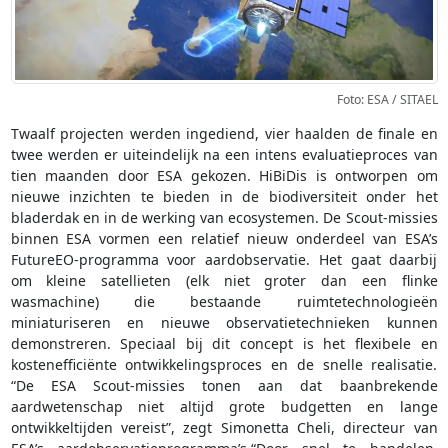
Foto: ESA / SITAEL
Twaalf projecten werden ingediend, vier haalden de finale en
twee werden er uiteindelijk na een intens evaluatieproces van
tien maanden door ESA gekozen. HiBiDis is ontworpen om
nieuwe inzichten te bieden in de biodiversiteit onder het
bladerdak en in de werking van ecosystemen. De Scout-missies
binnen ESA vormen een relatief nieuw onderdeel van ESA’s
FutureEO-programma voor aardobservatie. Het gaat daarbij
om kleine satellieten (elk niet groter dan een flinke
wasmachine) die bestaande ruimtetechnologieën
miniaturiseren en nieuwe observatietechnieken kunnen
demonstreren. Speciaal bij dit concept is het flexibele en
kostenefficiënte ontwikkelingsproces en de snelle realisatie.
“De ESA Scout-missies tonen aan dat baanbrekende
aardwetenschap niet altijd grote budgetten en lange
ontwikkeltijden vereist”, zegt Simonetta Cheli, directeur van