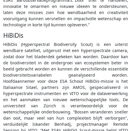
ESA’s aardobservatieprogramma’s.“Door snel te handelen,
innovatie te omarmen en nieuwe ideeën te ondersteunen,
laten deze missies zien hoe wendbaarheid en creativiteit
vooruitgang kunnen versnellen en impactvolle wetenschap en
technologie in korte tijd kunnen opleveren.”
HiBiDis
HiBiDis (Hyperspectral Biodiversity Scout) is een uiterst
wendbare satelliet, uitgerust met een hyperspectrale camera,
zodat door het bladerdek gekeken kan worden. Daardoor kan
de biodiversiteit in de ondergroei van ecosystemen beter in
beeld gebracht worden en kunnen de verschillende essentiële
biodiversiteitsvariabelen geanalyseerd worden.
Hoofdaannemer voor deze ESA Schout HiBiDis-missie is het
Italiaanse Sitael, partners zijn AMOS, gespecialiseerd in
hyperspectrale instrumenten en VITO voor de dataverwerking
en het aanmaken van nieuwe wetenschappelijke tools. De
universiteit van Zürich is verantwoordelijk voor de
wetenschappelijke onderbouwing. “Bossen veranderen sneller
dan ooit, maar veel van hun complexiteit blijft verborgen”,
verduidelijkt Iskander Benhadj, projectmanager Remote
Sensing bij VITO. “Met ESA’s HiBiDiS Scout-missie helpt VITO