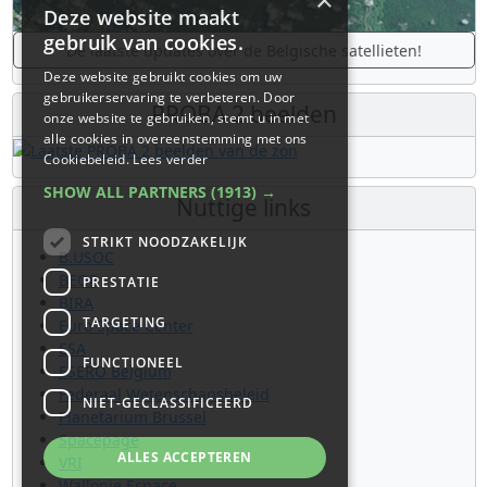
×
Deze website maakt
gebruik van cookies.
De laatste updates over de Belgische satellieten!
Deze website gebruikt cookies om uw
gebruikerservaring te verbeteren. Door
PROBA 2 beelden
onze website te gebruiken, stemt u in met
alle cookies in overeenstemming met ons
Cookiebeleid.
Lees verder
SHOW ALL PARTNERS
(1913) →
Nuttige links
STRIKT NOODZAKELIJK
B.USOC
BEOP
PRESTATIE
BIRA
TARGETING
Euro Space Center
ESA
FUNCTIONEEL
ESERO Belgium
Federaal Wetenschapsbeleid
NIET-GECLASSIFICEERD
Planetarium Brussel
Spacepage
ALLES ACCEPTEREN
VRI
Wallonie Espace