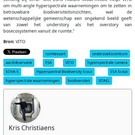
om multi-angle hyperspectrale waarnemingen om te zetten in
betrouwbare biodiversiteitsinzichten, wat de
wetenschappelijke gemeenschap een ongekend beeld geeft
van zowel het understory als het overstory van
bosecosystemen vanuit de ruimte.”
Bron:
VITO
ruimtevaart
onderzoekscentrum
aardobservatie
ESA
VITO
hyperspectrale camera
SOVA-S
Hyperspectral Biodiversity Scout
ESA Scout
hyperspectrale waarnemingen
biodiversiteit
SITAEL
Kris Christiaens