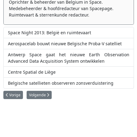
Oprichter & beheerder van Belgium in Space.
Medebeheerder & hoofdredacteur van Spacepage.
Ruimtevaart & sterrenkunde redacteur.
Space Night 2013: België en ruimtevaart
Aerospacelab bouwt nieuwe Belgische Proba-V satelliet
Antwerp Space gaat het nieuwe Earth Observation
Advanced Data Acquisition System ontwikkelen
Centre Spatial de Liège
Belgische satellieten observeren zonsverduistering
Vorig artikel: Succesvolle Proba-3-missie verlengd tot 2028
Volgende artikel: Nieuwe ESA-satellieten testen toekomst van
Vorige
Volgende