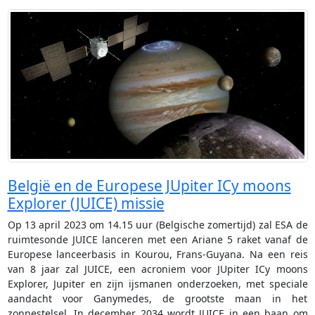
België en de Europese JUpiter ICy moons
Explorer (JUICE) missie
Op 13 april 2023 om 14.15 uur (Belgische zomertijd) zal ESA de
ruimtesonde JUICE lanceren met een Ariane 5 raket vanaf de
Europese lanceerbasis in Kourou, Frans-Guyana. Na een reis
van 8 jaar zal JUICE, een acroniem voor JUpiter ICy moons
Explorer, Jupiter en zijn ijsmanen onderzoeken, met speciale
aandacht voor Ganymedes, de grootste maan in het
zonnestelsel. In december 2034 wordt JUICE in een baan om