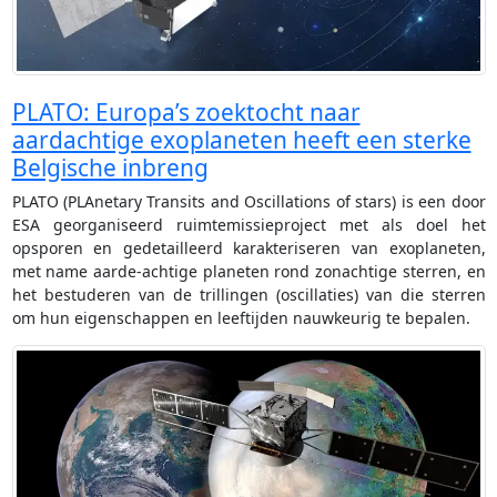
PLATO: Europa’s zoektocht naar
aardachtige exoplaneten heeft een sterke
Belgische inbreng
PLATO (PLAnetary Transits and Oscillations of stars) is een door
ESA georganiseerd ruimtemissieproject met als doel het
opsporen en gedetailleerd karakteriseren van exoplaneten,
met name aarde-achtige planeten rond zonachtige sterren, en
het bestuderen van de trillingen (oscillaties) van die sterren
om hun eigenschappen en leeftijden nauwkeurig te bepalen.