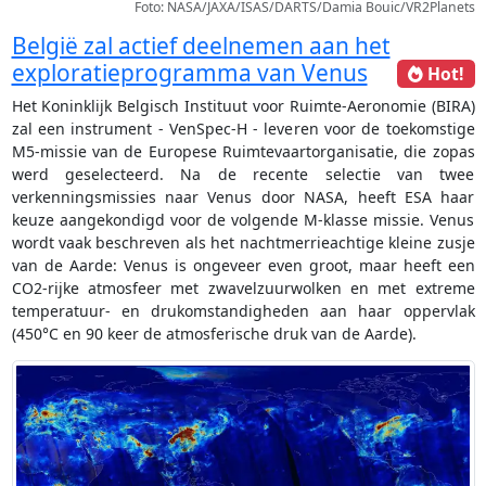
Foto: NASA/JAXA/ISAS/DARTS/Damia Bouic/VR2Planets
België zal actief deelnemen aan het
exploratieprogramma van Venus
Hot!
Het Koninklijk Belgisch Instituut voor Ruimte-Aeronomie (BIRA)
zal een instrument - VenSpec-H - leveren voor de toekomstige
M5-missie van de Europese Ruimtevaartorganisatie, die zopas
werd geselecteerd. Na de recente selectie van twee
verkenningsmissies naar Venus door NASA, heeft ESA haar
keuze aangekondigd voor de volgende M-klasse missie. Venus
wordt vaak beschreven als het nachtmerrieachtige kleine zusje
van de Aarde: Venus is ongeveer even groot, maar heeft een
CO2-rijke atmosfeer met zwavelzuurwolken en met extreme
temperatuur- en drukomstandigheden aan haar oppervlak
(450°C en 90 keer de atmosferische druk van de Aarde).