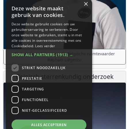
×
Deze website maakt
gebruik van cookies.
Deze website gebruikt cookies om uw
gebruikerservaring te verbeteren. Door
onze website te gebruiken, stemt u in met
alle cookies in overeenstemming met ons
Cookiebeleid.
Lees verder
De laatste updates over de Belgische ruimtevaarder
SHOW ALL PARTNERS
(1913) →
Raphaël Liégeois!
STRIKT NOODZAKELIJK
Belgisch sterrenkundig onderzoek
PRESTATIE
TARGETING
FUNCTIONEEL
NIET-GECLASSIFICEERD
ALLES ACCEPTEREN