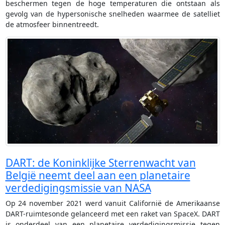
beschermen tegen de hoge temperaturen die ontstaan als
gevolg van de hypersonische snelheden waarmee de satelliet
de atmosfeer binnentreedt.
DART: de Koninklijke Sterrenwacht van
België neemt deel aan een planetaire
verdedigingsmissie van NASA
Op 24 november 2021 werd vanuit Californië de Amerikaanse
DART-ruimtesonde gelanceerd met een raket van SpaceX. DART
is onderdeel van een planetaire verdedigingsmissie tegen