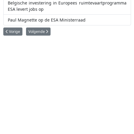
Belgische investering in Europees ruimtevaartprogramma
ESA levert jobs op
Paul Magnette op de ESA Ministerraad
Vorig artikel: België belooft 1,1 miljard euro aan ESA nu het Europese rui
Volgende artikel: Hoeveel draagt België jaarlijks bij aan de 
Vorige
Volgende