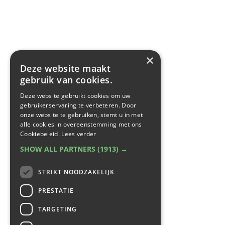
×
Deze website maakt
gebruik van cookies.
Deze website gebruikt cookies om uw
gebruikerservaring te verbeteren. Door
onze website te gebruiken, stemt u in met
alle cookies in overeenstemming met ons
Cookiebeleid.
Lees verder
SHOW ALL PARTNERS
(1913) →
STRIKT NOODZAKELIJK
PRESTATIE
TARGETING