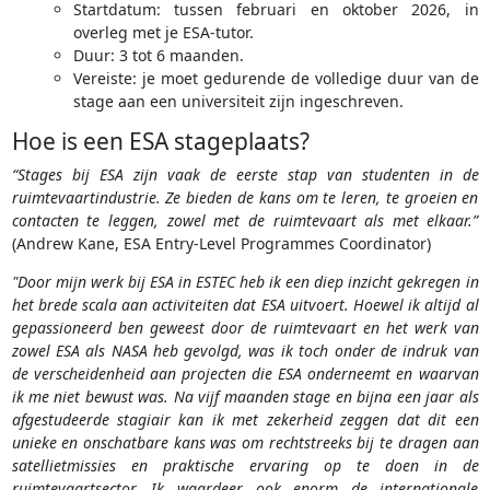
Startdatum: tussen februari en oktober 2026, in
overleg met je ESA-tutor.
Duur: 3 tot 6 maanden.
Vereiste: je moet gedurende de volledige duur van de
stage aan een universiteit zijn ingeschreven.
Hoe is een ESA stageplaats?
“Stages bij ESA zijn vaak de eerste stap van studenten in de
ruimtevaartindustrie. Ze bieden de kans om te leren, te groeien en
contacten te leggen, zowel met de ruimtevaart als met elkaar.”
(Andrew Kane, ESA Entry-Level Programmes Coordinator)
"Door mijn werk bij ESA in ESTEC heb ik een diep inzicht gekregen in
het brede scala aan activiteiten dat ESA uitvoert. Hoewel ik altijd al
gepassioneerd ben geweest door de ruimtevaart en het werk van
zowel ESA als NASA heb gevolgd, was ik toch onder de indruk van
de verscheidenheid aan projecten die ESA onderneemt en waarvan
ik me niet bewust was. Na vijf maanden stage en bijna een jaar als
afgestudeerde stagiair kan ik met zekerheid zeggen dat dit een
unieke en onschatbare kans was om rechtstreeks bij te dragen aan
satellietmissies en praktische ervaring op te doen in de
ruimtevaartsector. Ik waardeer ook enorm de internationale