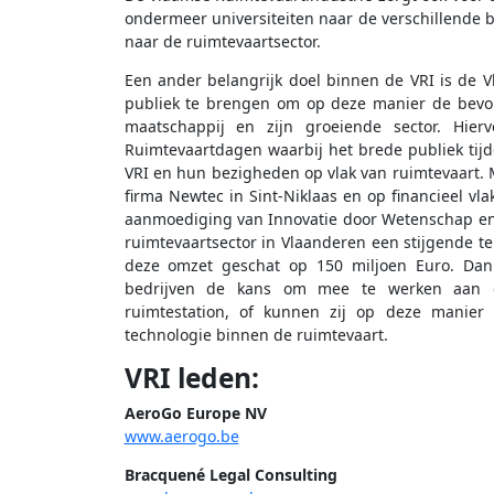
ondermeer universiteiten naar de verschillende 
naar de ruimtevaartsector.
Een ander belangrijk doel binnen de VRI is de V
publiek te brengen om op deze manier de bevol
maatschappij en zijn groeiende sector. Hie
Ruimtevaartdagen waarbij het brede publiek tij
VRI en hun bezigheden op vlak van ruimtevaart. M
firma Newtec in Sint-Niklaas en op financieel vl
aanmoediging van Innovatie door Wetenschap en 
ruimtevaartsector in Vlaanderen een stijgende t
deze omzet geschat op 150 miljoen Euro. Dank
bedrijven de kans om mee te werken aan gro
ruimtestation, of kunnen zij op deze manier 
technologie binnen de ruimtevaart.
VRI leden:
AeroGo Europe NV
www.aerogo.be
Bracquené Legal Consulting