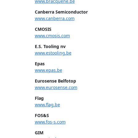
www.bracquene.be
Canberra Semiconductor
www.canberra.com
CMOSIS
www.cmosis.com
E.S. Tooling nv
www.estooling.be
Epas
www.epas.be
Eurosense Belfotop
www.eurosense.com
Flag
www.flag.be
FOS&S
www.fos-s.com
GIM