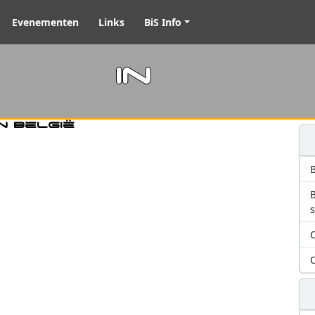
Evenementen
Links
BiS Info
m in
n België
B
O
O