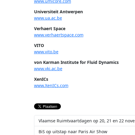
www.umicore.com
Universiteit Antwerpen
www.ua.ac.be
Verhaert Space
www.verhaertspace.com
VITO
www.vito.be
von Karman Institute for Fluid Dynamics
www.vki.ac.be
XenICs
www.XenICs.com
Vlaamse Ruimtvaartdagen op 20, 21 en 22 nov
BiS op uitstap naar Paris Air Show