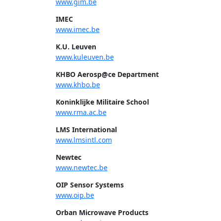
www.gim.be
IMEC
www.imec.be
K.U. Leuven
www.kuleuven.be
KHBO
Aerosp@ce
Department
www.khbo.be
Koninklijke Militaire School
www.rma.ac.be
LMS International
www.lmsintl.com
Newtec
www.newtec.be
OIP Sensor Systems
www.oip.be
Orban Microwave Products