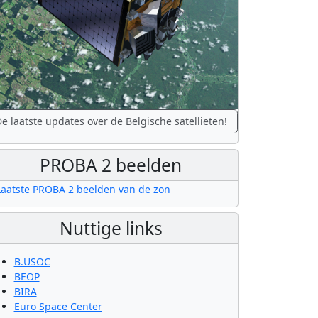
e laatste updates over de Belgische satellieten!
PROBA 2 beelden
Nuttige links
B.USOC
BEOP
BIRA
Euro Space Center