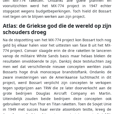
tien MX-774 raketten. Ondanks alle goeie plannen en
vooruitzichten werd het MX-774 project in 1947 echter
stopgezet wegens budgetbeperkingen. Toch hield dit Bossart
niet tegen om te blijven werken aan zijn project.
Atlas: de Griekse god die de wereld op zijn
schouders droeg
Na de stopzetting van het MX-774 project kon Bossart toch nog
geld bij elkaar halen voor het uittesten van fase B uit het MX-
774 project. Convair slaagde erin de drie raketten te lanceren
vanop de militaire White Sands basis maar helaas bleken de
resultaten onvoldoende te zijn. Dankzij deze testvluchten zag
men wel dat verschillende nieuwe concepten werkten zoals
Bossarts hoge druk monocoque brandstoftank. Ondanks de
zware investeringen van de Amerikaanse luchtmacht in dit
project, werd Bossart verplicht zijn concepten te verkopen
tegen spotprijzen aan TRW die ze later doorverkocht aan de
grote bedrijven Douglas Aircraft Company en Martin.
Uiteindelijk zouden beide bedrijven deze concepten ook
gebruiken voor hun Thor en Titan raketten. Toen de Sovjet Unie
in 1949 met succes haar eerste atoombom testte, kreeg de