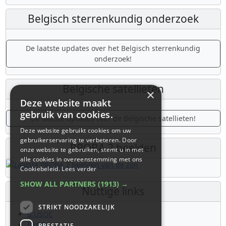
×
Deze website maakt
gebruik van cookies.
Deze website gebruikt cookies om uw
gebruikerservaring te verbeteren. Door
onze website te gebruiken, stemt u in met
alle cookies in overeenstemming met ons
Cookiebeleid.
Lees verder
De laatste updates over de Belgische ruimtevaarder
SHOW ALL PARTNERS
(1913) →
Raphaël Liégeois!
STRIKT NOODZAKELIJK
Belgisch sterrenkundig onderzoek
PRESTATIE