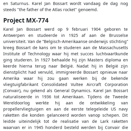
en Saturnus. Karel Jan Bossart wordt vandaag de dag nog
steeds "the father of the Atlas rocket" genoemd.
Project MX-774
Karel Jan Bossart werd op 9 februari 1904 geboren te
Antwerpen en studeerde in 1925 af aan de Brusselse
universiteit. Van de “Belgisch-Amerikaanse onderwijs stichting”
kreeg Bossart de kans om te studeren aan de Massachusetts
Institute of Technology waar hij met succes luchtvaartkunde
ging studeren. In 1927 behaalde hij zijn Masters diploma en
keerde hierna terug naar België. Nadat hij in België zijn
dienstplicht had vervuld, immigreerde Bossart opnieuw naar
Amerika waar hij zou gaan werken bij de bekende
vliegtuigfabrikant Consolidated Vultee Aircraft Corporation
(Convair), nu gekend als General Dynamics. Karel Jan Bossart
naturaliseerde in 1936 tot Amerikaan. Tijdens de Tweede
Wereldoorlog werkte hij aan de ontwikkeling van
propellervliegtuigen en aan de eerste telegeleide US navy
raketten die konden gelanceerd worden vanop schepen. Dit
leidde uiteindelijk tot de realisatie van de Lark raketten
waarvan er in 1945 honderd besteld werden bij Convair die