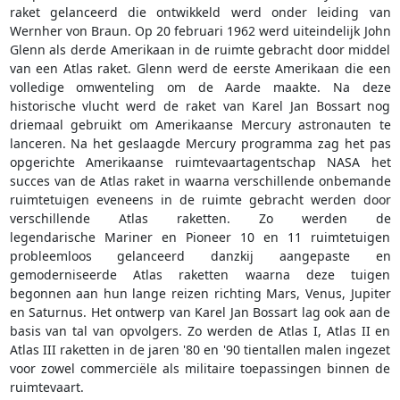
raket gelanceerd die ontwikkeld werd onder leiding van
Wernher von Braun. Op 20 februari 1962 werd uiteindelijk John
Glenn als derde Amerikaan in de ruimte gebracht door middel
van een Atlas raket. Glenn werd de eerste Amerikaan die een
volledige omwenteling om de Aarde maakte. Na deze
historische vlucht werd de raket van Karel Jan Bossart nog
driemaal gebruikt om Amerikaanse Mercury astronauten te
lanceren. Na het geslaagde Mercury programma zag het pas
opgerichte Amerikaanse ruimtevaartagentschap NASA het
succes van de Atlas raket in waarna verschillende onbemande
ruimtetuigen eveneens in de ruimte gebracht werden door
verschillende Atlas raketten. Zo werden de
legendarische Mariner en Pioneer 10 en 11 ruimtetuigen
probleemloos gelanceerd danzkij aangepaste en
gemoderniseerde Atlas raketten waarna deze tuigen
begonnen aan hun lange reizen richting Mars, Venus, Jupiter
en Saturnus. Het ontwerp van Karel Jan Bossart lag ook aan de
basis van tal van opvolgers. Zo werden de Atlas I, Atlas II en
Atlas III raketten in de jaren '80 en '90 tientallen malen ingezet
voor zowel commerciële als militaire toepassingen binnen de
ruimtevaart.