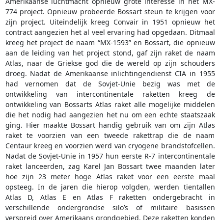
Amerikaanse luchtmacht opnieuw grote interesse in het MX-
774 project. Opnieuw probeerde Bossart steun te krijgen voor
zijn project. Uiteindelijk kreeg Convair in 1951 opnieuw het
contract aangezien het al veel ervaring had opgedaan. Ditmaal
kreeg het project de naam “MX-1593” en Bossart, die opnieuw
aan de leiding van het project stond, gaf zijn raket de naam
Atlas, naar de Griekse god die de wereld op zijn schouders
droeg. Nadat de Amerikaanse inlichtingendienst CIA in 1955
had vernomen dat de Sovjet-Unie bezig was met de
ontwikkeling van intercontinentale raketten kreeg de
ontwikkeling van Bossarts Atlas raket alle mogelijke middelen
die het nodig had aangezien het nu om een echte staatszaak
ging. Hier maakte Bossart handig gebruik van om zijn Atlas
raket te voorzien van een tweede rakettrap die de naam
Centaur kreeg en voorzien werd van cryogene brandstofcellen.
Nadat de Sovjet-Unie in 1957 hun eerste R-7 intercontinentale
raket lanceerden, zag Karel Jan Bossart twee maanden later
hoe zijn 23 meter hoge Atlas raket voor een eerste maal
opsteeg. In de jaren die hierop volgden, werden tientallen
Atlas D, Atlas E en Atlas F raketten ondergebracht in
verschillende ondergrondse silo’s of militaire basissen
verspreid over Amerikaans grondgebied. Deze raketten konden