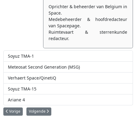
Oprichter & beheerder van Belgium in
Space.
Medebeheerder & hoofdredacteur
van Spacepage.
Ruimtevaart & sterrenkunde
redacteur.
Soyuz TMA-1
Meteosat Second Generation (MSG)
Verhaert Space/QinetiQ
Soyuz TMA-15
Ariane 4
Vorig artikel: Casimir-Erasme Coquilhat: de vergeten grootvader van de ru
Volgende artikel: KH-9 HEXAGON: Amerikaanse spionagesatell
Vorige
Volgende