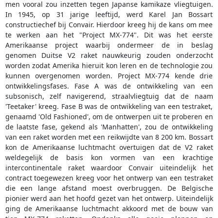
men vooral zou inzetten tegen Japanse kamikaze vliegtuigen.
In 1945, op 31 jarige leeftijd, werd Karel Jan Bossart
constructiechef bij Convair. Hierdoor kreeg hij de kans om mee
te werken aan het "Project MX-774". Dit was het eerste
Amerikaanse project waarbij ondermeer de in beslag
genomen Duitse V2 raket nauwkeurig zouden onderzocht
worden zodat Amerika hieruit kon leren en de technologie zou
kunnen overgenomen worden. Project MX-774 kende drie
ontwikkelingsfases. Fase A was de ontwikkeling van een
subsonisch, zelf navigerend, straalvliegtuig dat de naam
'Teetaker' kreeg. Fase B was de ontwikkeling van een testraket,
genaamd 'Old Fashioned', om de ontwerpen uit te proberen en
de laatste fase, gekend als 'Manhatten', zou de ontwikkeling
van een raket worden met een reikwijdte van 8 200 km. Bossart
kon de Amerikaanse luchtmacht overtuigen dat de V2 raket
weldegelijk de basis kon vormen van een krachtige
intercontinentale raket waardoor Convair uiteindelijk het
contract toegewezen kreeg voor het ontwerp van een testraket
die een lange afstand moest overbruggen. De Belgische
pionier werd aan het hoofd gezet van het ontwerp. Uiteindelijk
ging de Amerikaanse luchtmacht akkoord met de bouw van