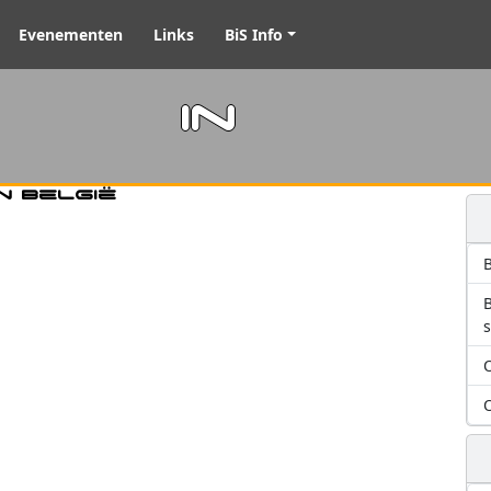
Evenementen
Links
BiS Info
m in
n België
B
O
O