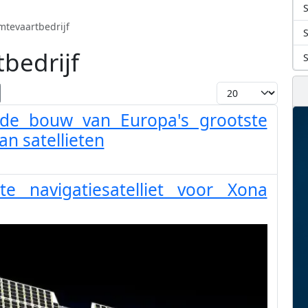
S
mtevaartbedrijf
bedrijf
Toon #
 de bouw van Europa's grootste
van satellieten
e navigatiesatelliet voor Xona