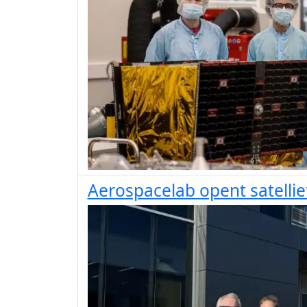
Aerospacelab opent satelliet 