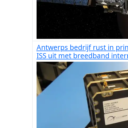
Antwerps bedrijf rust in pr
ISS uit met breedband inter