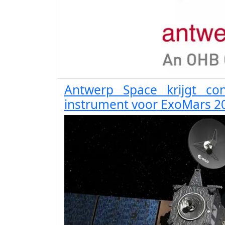
Antwerp Space krijgt con
instrument voor ExoMars 2