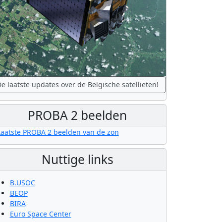
e laatste updates over de Belgische satellieten!
PROBA 2 beelden
Nuttige links
B.USOC
BEOP
BIRA
Euro Space Center