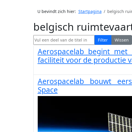
U bevindt zich hier:
Startpagina
belgisch rui
belgisch ruimtevaart
Vul een deel van de titel in
Filter
Wissen
Aerospacelab begint met
faciliteit voor de productie 
Aerospacelab bouwt eerst
Space