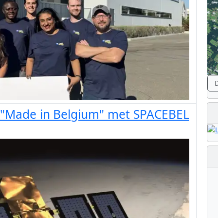
D
et "Made in Belgium" met SPACEBEL