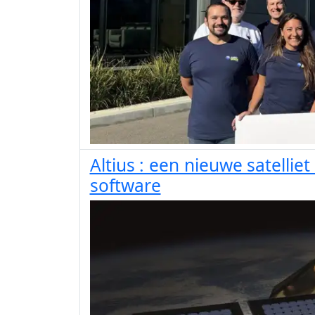
Altius : een nieuwe satelli
software