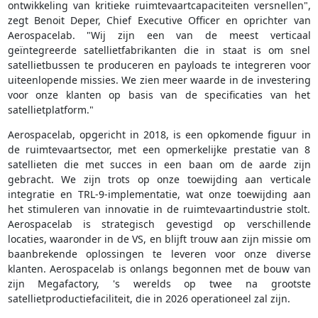
ontwikkeling van kritieke ruimtevaartcapaciteiten versnellen",
zegt Benoit Deper, Chief Executive Officer en oprichter van
Aerospacelab. "Wij zijn een van de meest verticaal
geïntegreerde satellietfabrikanten die in staat is om snel
satellietbussen te produceren en payloads te integreren voor
uiteenlopende missies. We zien meer waarde in de investering
voor onze klanten op basis van de specificaties van het
satellietplatform."
Aerospacelab, opgericht in 2018, is een opkomende figuur in
de ruimtevaartsector, met een opmerkelijke prestatie van 8
satellieten die met succes in een baan om de aarde zijn
gebracht. We zijn trots op onze toewijding aan verticale
integratie en TRL-9-implementatie, wat onze toewijding aan
het stimuleren van innovatie in de ruimtevaartindustrie stolt.
Aerospacelab is strategisch gevestigd op verschillende
locaties, waaronder in de VS, en blijft trouw aan zijn missie om
baanbrekende oplossingen te leveren voor onze diverse
klanten. Aerospacelab is onlangs begonnen met de bouw van
zijn Megafactory, 's werelds op twee na grootste
satellietproductiefaciliteit, die in 2026 operationeel zal zijn.