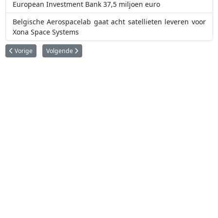
European Investment Bank 37,5 miljoen euro
Belgische Aerospacelab gaat acht satellieten leveren voor
Xona Space Systems
Vorig artikel: Het Belgische ruimtevaartbedrijf Aerospacelab brengt innov
Volgende artikel: Aerospacelab begint met de bouw van Europa'
Vorige
Volgende