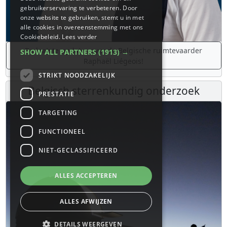
gebruikerservaring te verbeteren. Door
onze website te gebruiken, stemt u in met
alle cookies in overeenstemming met ons
Cookiebeleid.
Lees verder
De laatste updates over de Belgische ruimtevaarder
SHOW ALL PARTNERS
(1913) →
Raphaël Liégeois!
STRIKT NOODZAKELIJK
Belgisch sterrenkundig onderzoek
PRESTATIE
TARGETING
FUNCTIONEEL
NIET-GECLASSIFICEERD
ALLES ACCEPTEREN
ALLES AFWIJZEN
DETAILS WEERGEVEN