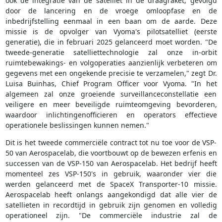
ook de integratie van de satelliet in de draagraket, gevolgd
door de lancering en de vroege omloopfase en de
inbedrijfstelling eenmaal in een baan om de aarde. Deze
missie is de opvolger van Vyoma's pilotsatelliet (eerste
generatie), die in februari 2025 gelanceerd moet worden. "De
tweede-generatie satelliettechnologie zal onze in-orbit
ruimtebewakings- en volgoperaties aanzienlijk verbeteren om
gegevens met een ongekende precisie te verzamelen," zegt Dr.
Luisa Buinhas, Chief Program Officer voor Vyoma. "In het
algemeen zal onze groeiende surveillanceconstellatie een
veiligere en meer beveiligde ruimteomgeving bevorderen,
waardoor inlichtingenofficieren en operators effectieve
operationele beslissingen kunnen nemen."
Dit is het tweede commerciële contract tot nu toe voor de VSP-
50 van Aerospacelab, die voortbouwt op de bewezen erfenis en
successen van de VSP-150 van Aerospacelab. Het bedrijf heeft
momenteel zes VSP-150's in gebruik, waaronder vier die
werden gelanceerd met de SpaceX Transporter-10 missie.
Aerospacelab heeft onlangs aangekondigd dat alle vier de
satellieten in recordtijd in gebruik zijn genomen en volledig
operationeel zijn. "De commerciële industrie zal de