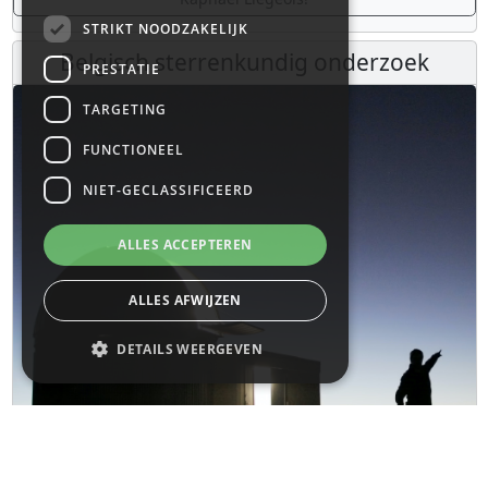
STRIKT NOODZAKELIJK
Belgisch sterrenkundig onderzoek
PRESTATIE
TARGETING
FUNCTIONEEL
NIET-GECLASSIFICEERD
ALLES ACCEPTEREN
ALLES AFWIJZEN
DETAILS WEERGEVEN
Strikt noodzakelijk
Prestatie
Targeting
Functioneel