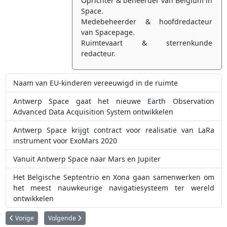
Oprichter & beheerder van Belgium in
Space.
Medebeheerder & hoofdredacteur
van Spacepage.
Ruimtevaart & sterrenkunde
redacteur.
Naam van EU-kinderen vereeuwigd in de ruimte
Antwerp Space gaat het nieuwe Earth Observation
Advanced Data Acquisition System ontwikkelen
Antwerp Space krijgt contract voor realisatie van LaRa
instrument voor ExoMars 2020
Vanuit Antwerp Space naar Mars en Jupiter
Het Belgische Septentrio en Xona gaan samenwerken om
het meest nauwkeurige navigatiesysteem ter wereld
ontwikkelen
Vorig artikel: von Karman Institute
Volgende artikel: Spacebel
Vorige
Volgende