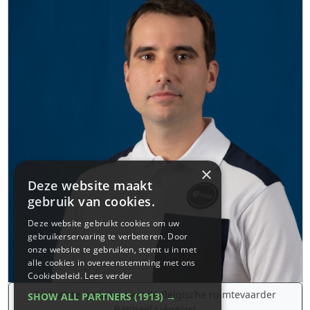
×
Deze website maakt
gebruik van cookies.
Deze website gebruikt cookies om uw
gebruikerservaring te verbeteren. Door
onze website te gebruiken, stemt u in met
alle cookies in overeenstemming met ons
Cookiebeleid.
Lees verder
De laatste updates over de Belgische ruimtevaarder
SHOW ALL PARTNERS
(1913) →
Raphaël Liégeois!