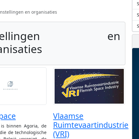
S
Instellingen en organisaties
stellingen en
anisaties
pace
Vlaamse
Ruimtevaartindustrie
 is binnen Agoria, de
(VRI)
 die de technologische
n België verenigt, de