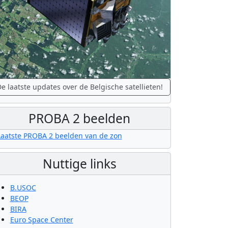
e laatste updates over de Belgische satellieten!
PROBA 2 beelden
Nuttige links
B.USOC
BEOP
BIRA
Euro Space Center