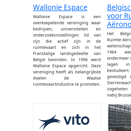
Wallonie Espace
Belgisc
voor R
Wallonie Espace is een
Aërono
overkoepelende vereniging waar
bedrijven, universiteiten en
Het Belgi
onderzoeksinstellingen lid van
Ruimte-Aër
zijn die actief zijn in de
wetenschapp
ruimtevaart en zich in het
1964 we
Franstalige landsgedeelte van
ondermeer 
België bevinden. In 1996 werd
lagen in
Wallonie Espace opgericht. Deze
bestudeer
vereniging heeft als belangrijkste
gevestigd 
doelen de Waalse
Sterrenwac
ruimtevaartindustrie te promoten.
zogeheten 
nabij Brusse