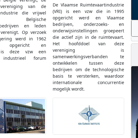
De Vlaamse Ruimtevaartindustrie
 vereniging van de
(VRI) is een vzw die in 1995
industrie die vrijwel
opgericht werd en Vlaamse
 Belgische
bedrijven, onderzoeks- en
tbedrijven en leden
onderwijsinstellingen groepeert
 verenigt. Op verzoek
die actief zijn in de ruimtevaart.
gering werd in 1962
Het hoofddoel van deze
ce opgericht en
vereniging is
n is deze vzw een
samenwerkingsverbanden te
k industrieel forum
ontwikkelen tussen deze
bedrijven om de technologische
basis te versterken, waardoor
internationale concurrentie
mogelijk wordt.