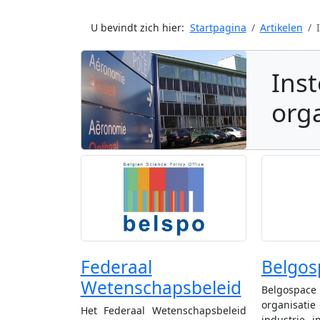
U bevindt zich hier:
Startpagina
Artikelen
In
org
Federaal
Belgos
Wetenschapsbeleid
Belgospace
organisatie
Het Federaal Wetenschapsbeleid
industrie i