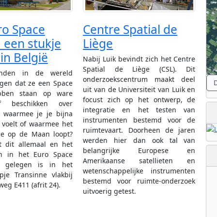
ro Space
Centre Spatial de
 een stukje
Liège
in België
Nabij Luik bevindt zich het Centre
Spatial de Liège (CSL). Dit
anden in de wereld
onderzoekscentrum maakt deel
D
gen dat ze een Space
uit van de Universiteit van Luik en
ebben staan op ware
focust zich op het ontwerp, de
f beschikken over
integratie en het testen van
n waarmee je je bijna
instrumenten bestemd voor de
 voelt of waarmee het
ruimtevaart. Doorheen de jaren
 je op de Maan loopt?
werden hier dan ook tal van
t dit allemaal en het
belangrijke Europese en
ch in het Euro Space
Amerikaanse satellieten en
t gelegen is in het
wetenschappelijke instrumenten
pje Transinne vlakbij
bestemd voor ruimte-onderzoek
eg E411 (afrit 24).
uitvoerig getest.