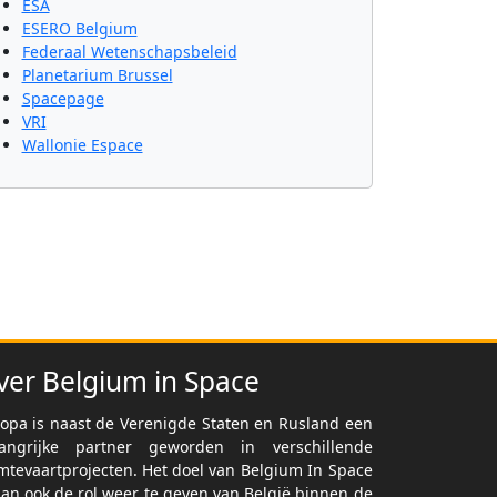
ESA
ESERO Belgium
Federaal Wetenschapsbeleid
Planetarium Brussel
Spacepage
VRI
Wallonie Espace
ver Belgium in Space
opa is naast de Verenigde Staten en Rusland een
langrijke partner geworden in verschillende
mtevaartprojecten. Het doel van Belgium In Space
dan ook de rol weer te geven van België binnen de