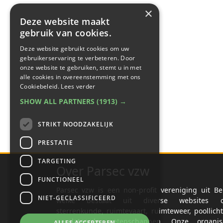
×
Deze website maakt
gebruik van cookies.
Deze website gebruikt cookies om uw
gebruikerservaring te verbeteren. Door
onze website te gebruiken, stemt u in met
alle cookies in overeenstemming met ons
Cookiebeleid.
Lees verder
SHOW ALL PARTNERS
(1913) →
STRIKT NOODZAKELIJK
PRESTATIE
TARGETING
Over Parsec vzw
FUNCTIONEEL
Parsec vzw is een non-profit vereniging uit Be
NIET-GECLASSIFICEERD
welke bestaat uit diverse websites o
sterrenkunde, ruimtevaart, ruimteweer, poollich
gerelateerde wetenschappen. Onze organisa
ALLES ACCEPTEREN