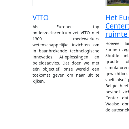
VITO
Het Eu
Center:
Als Europees top
ruimte 
onderzoekscentrum zet VITO met
1300 medewerkers
Hoeveel l
wetenschappelijke inzichten om
kunnen zeg
in baanbrekende technologische
Shuttle h
innovaties, AI-oplossingen en
grootte o
beleidsadvies. Dat doen we met
simulatore
één objectief: onze wereld een
gewichtloos
toekomst geven om naar uit te
voelt alsof
kijken.
België heef
bevindt zi
Center da
Waalse dor
de autosnelw