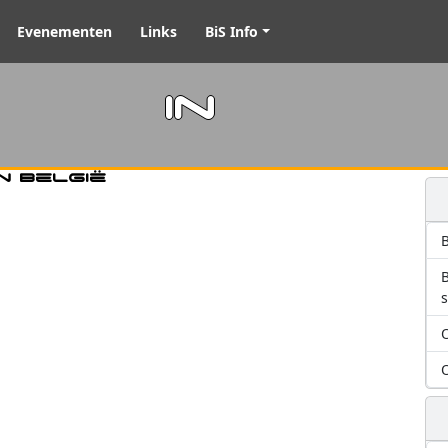
Evenementen
Links
BiS Info
m in
n België
B
O
O