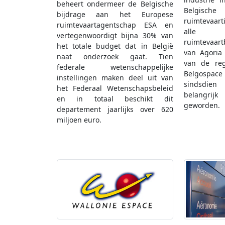
beheert ondermeer de Belgische
Belgische
bijdrage aan het Europese
ruimtevaart
ruimtevaartagentschap ESA en
alle
vertegenwoordigt bijna 30% van
ruimtevaar
het totale budget dat in België
van Agoria
naat onderzoek gaat. Tien
van de re
federale wetenschappelijke
Belgospa
instellingen maken deel uit van
sindsdie
het Federaal Wetenschapsbeleid
belangrij
en in totaal beschikt dit
geworden.
departement jaarlijks over 620
miljoen euro.