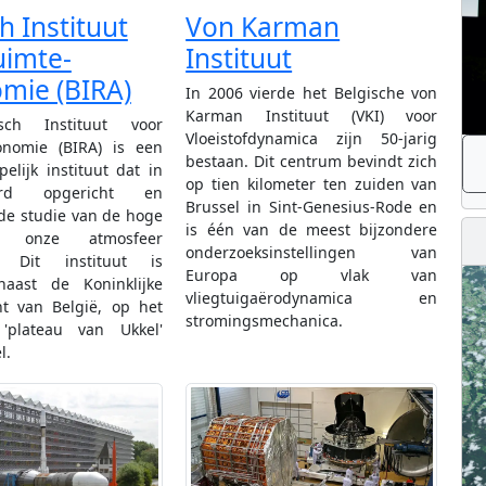
h Instituut
Von Karman
uimte-
Instituut
mie (BIRA)
In 2006 vierde het Belgische von
Karman Instituut (VKI) voor
sch Instituut voor
Vloeistofdynamica zijn 50-jarig
onomie (BIRA) is een
bestaan. Dit centrum bevindt zich
elijk instituut dat in
op tien kilometer ten zuiden van
rd opgericht en
Brussel in Sint-Genesius-Rode en
de studie van de hoge
is één van de meest bijzondere
 onze atmosfeer
onderzoeksinstellingen van
t. Dit instituut is
Europa op vlak van
naast de Koninklijke
vliegtuigaërodynamica en
ht van België, op het
stromingsmechanica.
'plateau van Ukkel'
l.