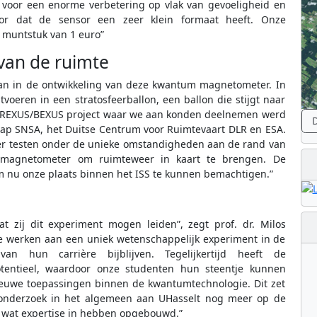
voor een enorme verbetering op vlak van gevoeligheid en
oor dat de sensor een zeer klein formaat heeft. Onze
 muntstuk van 1 euro”
van de ruimte
an in de ontwikkeling van deze kwantum magnetometer. In
voeren in een stratosfeerballon, een ballon die stijgt naar
et REXUS/BEXUS project waar we aan konden deelnemen werd
D
ap SNSA, het Duitse Centrum voor Ruimtevaart DLR en ESA.
er testen onder de unieke omstandigheden aan de rand van
e magnetometer om ruimteweer in kaart te brengen. De
m nu onze plaats binnen het ISS te kunnen bemachtigen.”
t zij dit experiment mogen leiden”, zegt prof. dr. Milos
te werken aan een uniek wetenschappelijk experiment in de
 hun carrière bijblijven. Tegelijkertijd heeft de
entieel, waardoor onze studenten hun steentje kunnen
ieuwe toepassingen binnen de kwantumtechnologie. Dit zet
monderzoek in het algemeen aan UHasselt nog meer op de
l wat expertise in hebben opgebouwd.”