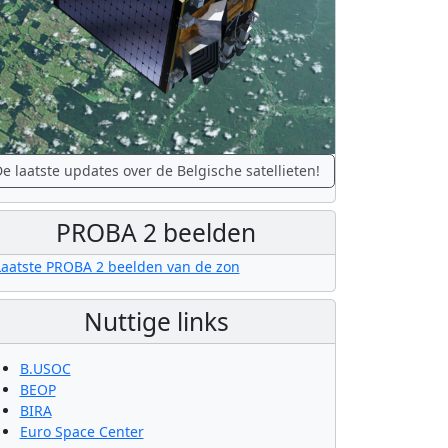
e laatste updates over de Belgische satellieten!
PROBA 2 beelden
Nuttige links
B.USOC
BEOP
BIRA
Euro Space Center