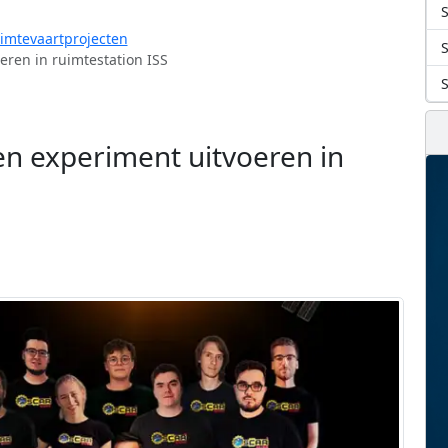
S
uimtevaartprojecten
ren in ruimtestation ISS
n experiment uitvoeren in