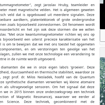
ummagnetometer”, zegt Jaroslav Hruby, teamleider en
meter meet magnetische velden. Het is algemeen geweten
sch veld dat is opgebouwd uit meerdere signalen. Deze
oeibare aardkern, platentektoniek of grote ondergrondse
onnen zoals bijvoorbeeld zonnestormen. Dit fenomeen wordt
orderlicht en het zijn ook deze stormen die we willen
oslav. “Met onze kwantummagnetometer richten wij ons op
 bijvoorbeeld een uiterst precieze karakterisatie van het
l is om te bewijzen dat we met ons toestel het opgemeten
 componenten, en om verstoringen ten gevolge van het
 slagen, zullen we met onze technologie een verandering te
ie in de ruimte wordt uitgevoerd.
diamanten die we in onze eigen labo’s ‘groeien’. Deze
heid, duurzaamheid en thermische stabiliteit, waardoor ze
e”, zegt prof. dr. Milos Nesladek, hoofd van de Quantum
eze synthetische diamanten verwerken wij kleine atomaire
n als ultragevoelige sensoren. Om het signaal dat deze
n we in 2015 binnen onze onderzoeksgroep een techniek
ection of Magnetic Resonance), waarover we eerder al
 en Science. Deze techniek, gecombineerd met de