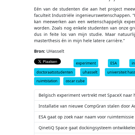
Eén van de studenten die aan het project meewe
faculteit Industriële ingenieurswetenschappen. “H
kan meewerken aan een wetenschappelijk exper
worden. Zoals nog enkele studenten van onze groep
dus in feite los van mijn studie. Maar natuurl
masterthesis én in mijn hele latere carrière.”
Bron:
UHasselt
experiment
ESA
i
doctoraatsstudenten
uhasselt
universiteit hass
ruimtstation
oscar cube
Belgisch experiment vertrekt met SpaceX naar h
Installatie van nieuwe CompGran stalen door A
ESA gaat op zoek naar naam voor ruimtemissie
QinetiQ Space gaat dockingsysteem ontwikkele