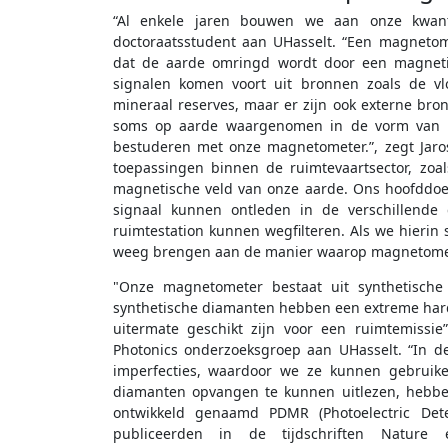
“Al enkele jaren bouwen we aan onze kwant
doctoraatsstudent aan UHasselt. “Een magneto
dat de aarde omringd wordt door een magneti
signalen komen voort uit bronnen zoals de vl
mineraal reserves, maar er zijn ook externe br
soms op aarde waargenomen in de vorm van no
bestuderen met onze magnetometer.”, zegt Jar
toepassingen binnen de ruimtevaartsector, zoals
magnetische veld van onze aarde. Ons hoofddoe
signaal kunnen ontleden in de verschillende
ruimtestation kunnen wegfilteren. Als we hierin
weeg brengen aan de manier waarop magnetometr
"Onze magnetometer bestaat uit synthetische 
synthetische diamanten hebben een extreme hard
uitermate geschikt zijn voor een ruimtemissi
Photonics onderzoeksgroep aan UHasselt. “In d
imperfecties, waardoor we ze kunnen gebruike
diamanten opvangen te kunnen uitlezen, hebbe
ontwikkeld genaamd PDMR (Photoelectric Det
publiceerden in de tijdschriften Nature