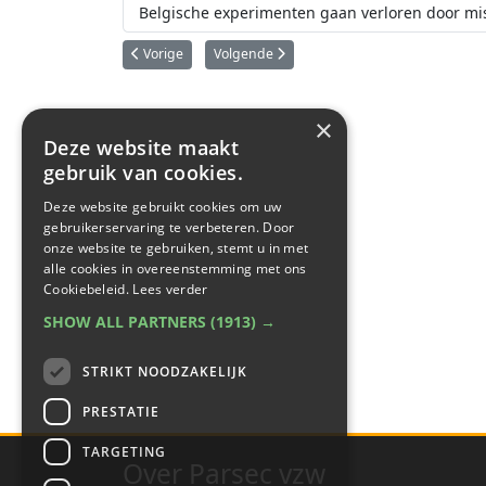
Belgische experimenten gaan verloren door mis
Vorig artikel: ExoMars NOMAD detecteert voor het eerst
Volgende artikel: Uitzonderlijk ozongat bo
Vorige
Volgende
×
Deze website maakt
gebruik van cookies.
Deze website gebruikt cookies om uw
gebruikerservaring te verbeteren. Door
onze website te gebruiken, stemt u in met
alle cookies in overeenstemming met ons
Cookiebeleid.
Lees verder
SHOW ALL PARTNERS
(1913) →
STRIKT NOODZAKELIJK
PRESTATIE
TARGETING
Over Parsec vzw