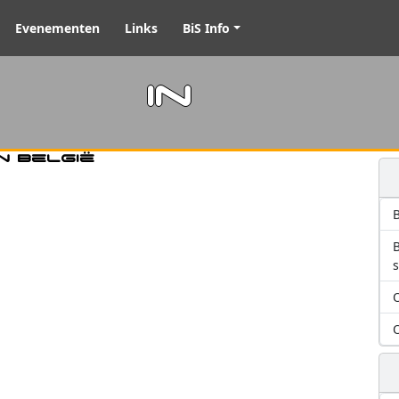
Evenementen
Links
BiS Info
m in
n België
B
O
O