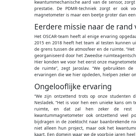
kwantummechanische aard van de sensor, zorgt 
prestatie. De PDMR-techniek zorgt er ook v
magnetometer is maar een beetje groter dan een
Eerdere missie naar de rand 
Het OSCAR-team heeft al enige ervaring opgeda
2015 en 2018 heeft het team al testen kunnen uit
de grens tussen de atmosfeer en de ruimte. “H
georganiseerd door het Zweedse ruimteagentsch
Hier konden we voor het eerst onze magnetomet
de ruimte”, zegt Jaroslav. “We gebruikten d
ervaringen die we hier opdeden, hielpen zeker o
Ongelooflijke ervaring
“We zijn ontzettend trots op onze studenten da
Nesladek. “Het is voor hen een unieke kans om 
ruimte, en dat zal hen zeker de rest van
kwantummagnetometer ook ontzettend veel pot
bijdragen in de zoektocht naar baanbrekende n
niet alleen hun project, maar ook het kwantu
kaart. Een domein waar we de voorbije jaren hee