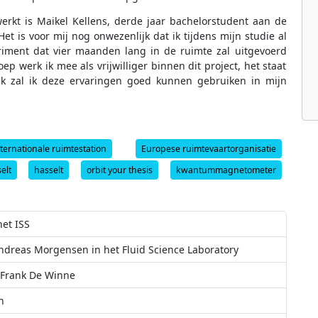
rkt is Maikel Kellens, derde jaar bachelorstudent aan de
et is voor mij nog onwezenlijk dat ik tijdens mijn studie al
iment dat vier maanden lang in de ruimte zal uitgevoerd
 werk ik mee als vrijwilliger binnen dit project, het staat
ijk zal ik deze ervaringen goed kunnen gebruiken in mijn
nternationale ruimtestation
Europese ruimtevaartorganisatie
elt
hasselt
orbit your thesis
kwantummagnetometer
et ISS
ndreas Morgensen in het Fluid Science Laboratory
 Frank De Winne
n