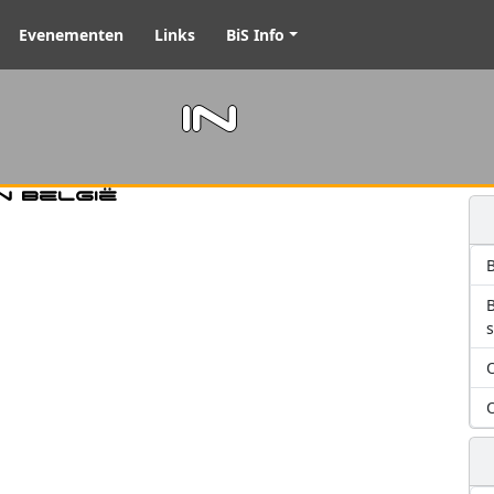
Evenementen
Links
BiS Info
m in
n België
B
O
O