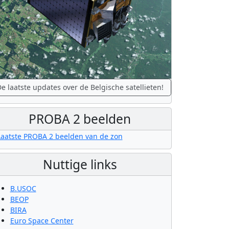
e laatste updates over de Belgische satellieten!
PROBA 2 beelden
Nuttige links
B.USOC
BEOP
BIRA
Euro Space Center