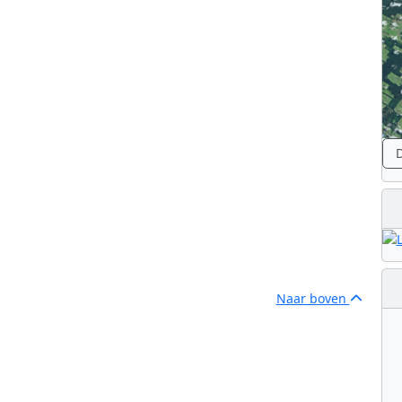
iettechnologie
D
Naar boven