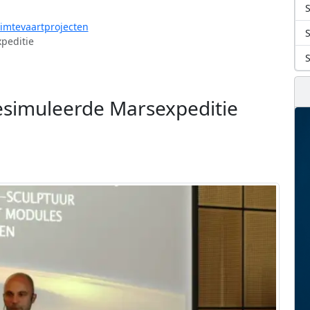
S
uimtevaartprojecten
peditie
esimuleerde Marsexpeditie