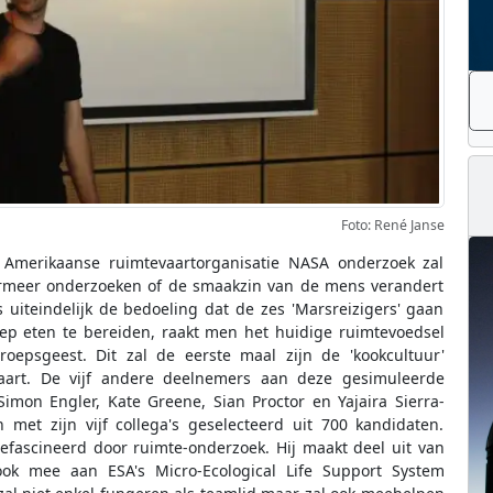
Foto: René Janse
Amerikaanse ruimtevaartorganisatie NASA onderzoek zal
ermeer onderzoeken of de smaakzin van de mens verandert
 uiteindelijk de bedoeling dat de zes 'Marsreizigers' gaan
oep eten te bereiden, raakt men het huidige ruimtevoedsel
oepsgeest. Dit zal de eerste maal zijn de 'kookcultuur'
art. De vijf andere deelnemers aan deze gesimuleerde
mon Engler, Kate Greene, Sian Proctor en Yajaira Sierra-
et zijn vijf collega's geselecteerd uit 700 kandidaten.
efascineerd door ruimte-onderzoek. Hij maakt deel uit van
ok mee aan ESA's Micro-Ecological Life Support System