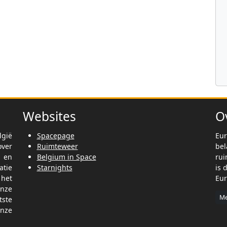
Websites
O
lgië
Spacepage
Eur
ver
Ruimteweer
be
t en
Belgium in Space
rui
tie
Starnights
is 
het
Eur
nze
Me
tste
nze