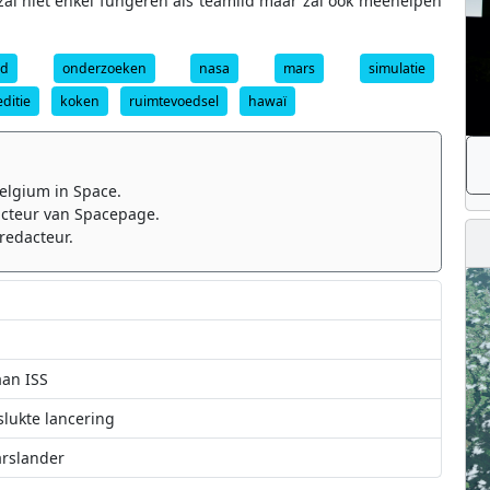
zal niet enkel fungeren als teamlid maar zal ook meehelpen
rd
onderzoeken
nasa
mars
simulatie
ditie
koken
ruimtevoedsel
hawaï
elgium in Space.
cteur van Spacepage.
redacteur.
an ISS
lukte lancering
arslander