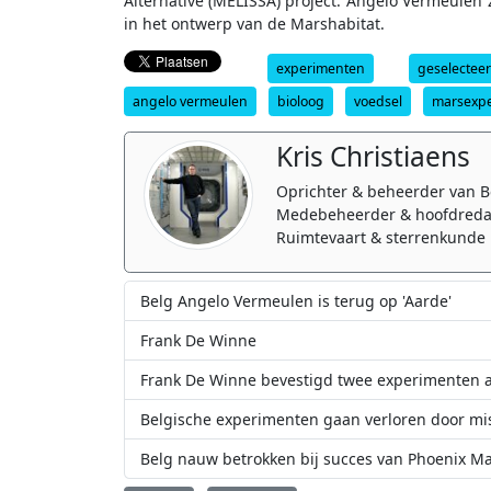
Alternative (MELISSA) project. Angelo Vermeulen 
in het ontwerp van de Marshabitat.
experimenten
geselectee
angelo vermeulen
bioloog
voedsel
marsexpe
Kris Christiaens
Oprichter & beheerder van B
Medebeheerder & hoofdreda
Ruimtevaart & sterrenkunde 
Belg Angelo Vermeulen is terug op 'Aarde'
Frank De Winne
Frank De Winne bevestigd twee experimenten a
Belgische experimenten gaan verloren door mis
Belg nauw betrokken bij succes van Phoenix M