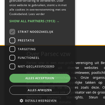
gebruikerservaring te verbeteren. Door
onze website te gebruiken, stemt u in met
alle cookies in overeenstemming met ons
Cookiebeleid.
Lees verder
SHOW ALL PARTNERS
(1913) →
STRIKT NOODZAKELIJK
PRESTATIE
TARGETING
Over Parsec vzw
FUNCTIONEEL
Parsec vzw is een non-profit vereniging uit Be
NIET-GECLASSIFICEERD
welke bestaat uit diverse websites o
sterrenkunde, ruimtevaart, ruimteweer, poollich
gerelateerde wetenschappen. Onze organisa
ALLES ACCEPTEREN
promoot deze wetenschappelijke takken op 
wereldwijde web via websites zoals deze. O
ALLES AFWIJZEN
organisatie is tevens ook organisator van de groo
Belgische starparty Starnights. Steun o
DETAILS WEERGEVEN
organisatie met een donatie.