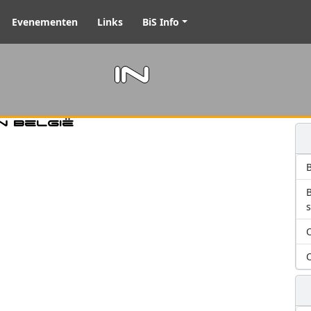
Evenementen
Links
BiS Info
m in
n België
B
O
O