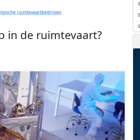
S
lgische ruimtevaartbedrijven
b in de ruimtevaart?