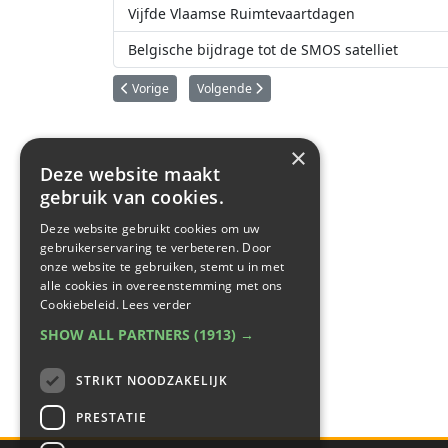
Vijfde Vlaamse Ruimtevaartdagen
Belgische bijdrage tot de SMOS satelliet
Vorig artikel: QinetiQ Space gaat voor ESA water zuivere
Volgende artikel: Nieuw ruimtevaartbedrijf 
Vorige
Volgende
×
Deze website maakt
gebruik van cookies.
Deze website gebruikt cookies om uw
gebruikerservaring te verbeteren. Door
onze website te gebruiken, stemt u in met
alle cookies in overeenstemming met ons
Cookiebeleid.
Lees verder
SHOW ALL PARTNERS
(1913) →
STRIKT NOODZAKELIJK
PRESTATIE