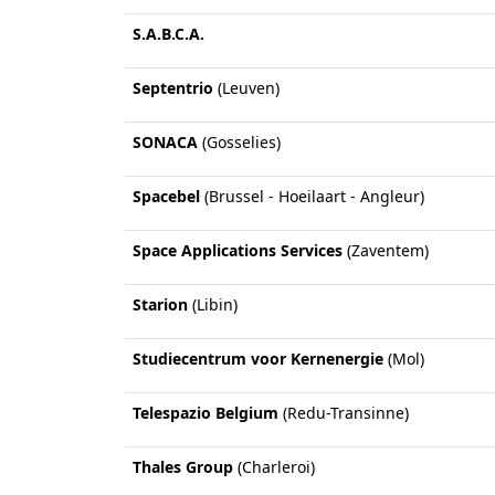
S.A.B.C.A.
Septentrio
(Leuven)
SONACA
(Gosselies)
Spacebel
(Brussel - Hoeilaart - Angleur)
Space Applications Services
(Zaventem)
Starion
(Libin)
Studiecentrum voor Kernenergie
(Mol)
Telespazio Belgium
(Redu-Transinne)
Thales Group
(Charleroi)