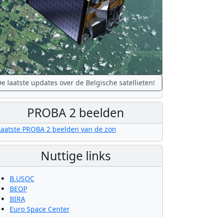
e laatste updates over de Belgische satellieten!
PROBA 2 beelden
Nuttige links
B.USOC
BEOP
BIRA
Euro Space Center