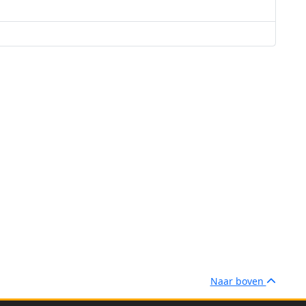
n
opgericht in Transinne
Naar boven