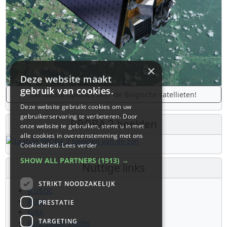
×
Deze website maakt
gebruik van cookies.
De laatste updates over de Belgische satellieten!
Deze website gebruikt cookies om uw
gebruikerservaring te verbeteren. Door
PROBA 2 beelden
onze website te gebruiken, stemt u in met
alle cookies in overeenstemming met ons
Cookiebeleid.
Lees verder
SHOW ALL PARTNERS
(1913) →
Nuttige links
STRIKT NOODZAKELIJK
B.USOC
BEOP
PRESTATIE
BIRA
TARGETING
Euro Space Center