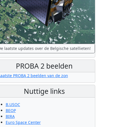
e laatste updates over de Belgische satellieten!
PROBA 2 beelden
Nuttige links
B.USOC
BEOP
BIRA
Euro Space Center