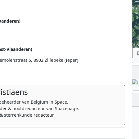
aanderen)
est-Vlaanderen)
D
molenstraat 5, 8902 Zillebeke (Ieper)
ristiaens
beheerder van Belgium in Space.
er & hoofdredacteur van Spacepage.
& sterrenkunde redacteur.