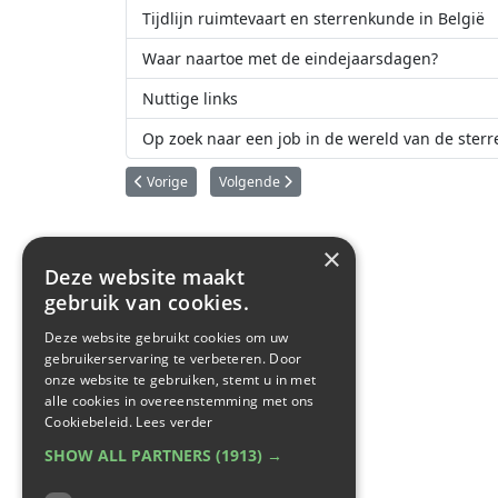
Tijdlijn ruimtevaart en sterrenkunde in België
Waar naartoe met de eindejaarsdagen?
Nuttige links
Op zoek naar een job in de wereld van de ster
Vorig artikel: Belgische kometen
Volgende artikel: Belgische Mercatortelesc
Vorige
Volgende
×
Deze website maakt
gebruik van cookies.
Deze website gebruikt cookies om uw
gebruikerservaring te verbeteren. Door
onze website te gebruiken, stemt u in met
alle cookies in overeenstemming met ons
Cookiebeleid.
Lees verder
SHOW ALL PARTNERS
(1913) →