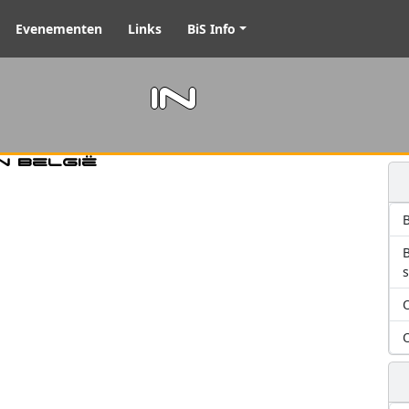
Evenementen
Links
BiS Info
m in
n België
B
O
O