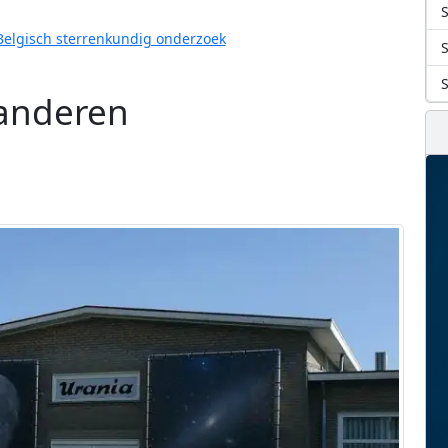
S
Belgisch sterrenkundig onderzoek
aanderen