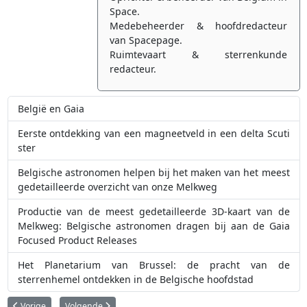
Space.
Medebeheerder & hoofdredacteur
van Spacepage.
Ruimtevaart & sterrenkunde
redacteur.
België en Gaia
Eerste ontdekking van een magneetveld in een delta Scuti
ster
Belgische astronomen helpen bij het maken van het meest
gedetailleerde overzicht van onze Melkweg
Productie van de meest gedetailleerde 3D-kaart van de
Melkweg: Belgische astronomen dragen bij aan de Gaia
Focused Product Releases
Het Planetarium van Brussel: de pracht van de
sterrenhemel ontdekken in de Belgische hoofdstad
Vorig artikel: Koning Filip en koningin Mathilde der Belgen bezoeken ESO
Volgende artikel: Asteroïde-inslag: zwaveluitstoot minder dode
Vorige
Volgende