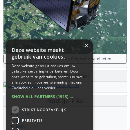
×
Deze website maakt
gebruik van cookies.
De laatste updates over de Belgische satellieten!
Deze website gebruikt cookies om uw
gebruikerservaring te verbeteren. Door
PROBA 2 beelden
onze website te gebruiken, stemt u in met
alle cookies in overeenstemming met ons
Cookiebeleid.
Lees verder
SHOW ALL PARTNERS
(1913) →
Nuttige links
STRIKT NOODZAKELIJK
B.USOC
BEOP
PRESTATIE
BIRA