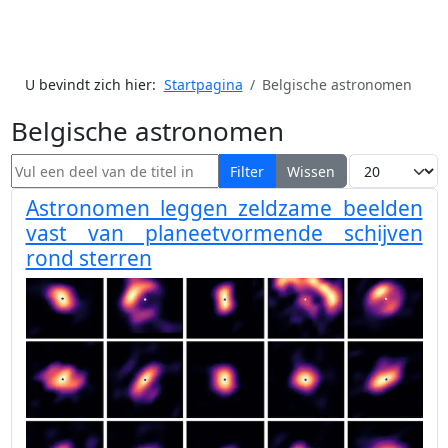
U bevindt zich hier:
Startpagina
Belgische astronomen
Belgische astronomen
Vul een deel van de titel in
Toon #
Filter
Wissen
Astronomen leggen zeldzame beelden
vast van planeetvormende schijven
rond sterren