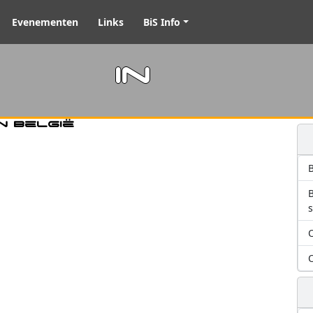
Evenementen
Links
BiS Info
m in
n België
B
O
O