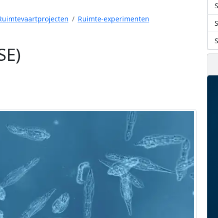
S
Ruimtevaartprojecten
Ruimte-experimenten
SE)