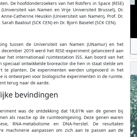
ten. De hoofdonderzoekers van het Rotifers in Space (RISE)
Universiteit van Namen en Vrije Universiteit Brussel), Dr.
. Anne-Catherine Heuskin (Universiteit van Namen), Prof. Dr.
. Sarah Baatout (SCK CEN) en Dr. Bjorn Baselet (SCK CEN).
ing tussen de Universiteit van Namen (UNamur) en het
4 december 2019 werd het RISE-experiment gelanceerd aan
r het internationaal ruimtestation ISS. Aan boord van het
 speciaal ontwikkelde bioreactor die hen in staat stelde om
ort te planten. De experimenten werden uitgevoerd in het
ie is ontworpen voor biologische experimenten in de ruimte.
ent terug naar de aarde.
ijke bevindingen
periment was de ontdekking dat 18,61% van de genen bij
wamen als reactie op de ruimteomgeving. Deze genen waren
these, RNA-metabolisme en DNA-herstel. De resultaten
ire machinerie aanpassen om zich aan te passen aan de