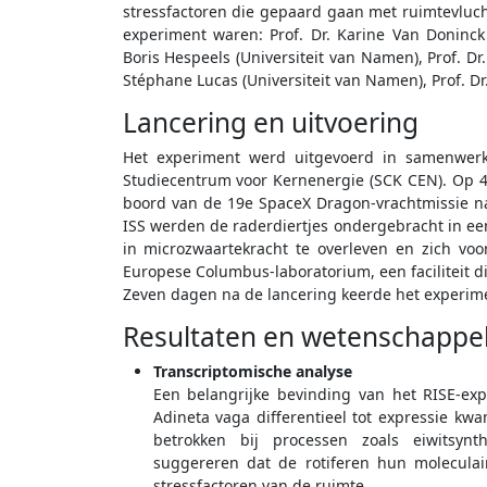
stressfactoren die gepaard gaan met ruimtevluch
experiment waren: Prof. Dr. Karine Van Doninck (
Boris Hespeels (Universiteit van Namen), Prof. Dr
Stéphane Lucas (Universiteit van Namen), Prof. Dr
Lancering en uitvoering
Het experiment werd uitgevoerd in samenwerk
Studiecentrum voor Kernenergie (SCK CEN). Op 
boord van de 19e SpaceX Dragon-vrachtmissie naa
ISS werden de raderdiertjes ondergebracht in een
in microzwaartekracht te overleven en zich vo
Europese Columbus-laboratorium, een faciliteit d
Zeven dagen na de lancering keerde het experim
Resultaten en wetenschappel
Transcriptomische analyse
Een belangrijke bevinding van het RISE-ex
Adineta vaga differentieel tot expressie k
betrokken bij processen zoals eiwitsyn
suggereren dat de rotiferen hun molecula
stressfactoren van de ruimte.