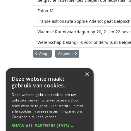
Belgische raderdiertjes vliegen opnieuw naar 
Foton-M
Franse astronaute Sophie Adenot gaat Belgisch
Vlaamse Ruimtvaartdagen op 20, 21 en 22 nov
Wetenschap belangrijk voor onderwijs in Belgi
Vorig artikel: Foam Stability
Volgende artikel: Neurocog
Vorige
Volgende
×
Deze website maakt
gebruik van cookies.
Deze website gebruikt cookies om uw
gebruikerservaring te verbeteren. Door
onze website te gebruiken, stemt u in met
alle cookies in overeenstemming met ons
Cookiebeleid.
Lees verder
SHOW ALL PARTNERS
(1913) →