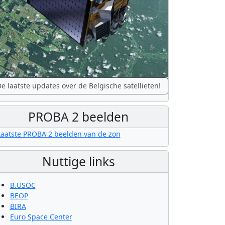
e laatste updates over de Belgische satellieten!
PROBA 2 beelden
Nuttige links
B.USOC
BEOP
BIRA
Euro Space Center