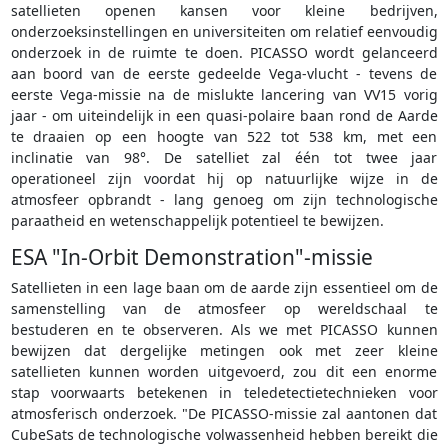
satellieten openen kansen voor kleine bedrijven,
onderzoeksinstellingen en universiteiten om relatief eenvoudig
onderzoek in de ruimte te doen. PICASSO wordt gelanceerd
aan boord van de eerste gedeelde Vega-vlucht - tevens de
eerste Vega-missie na de mislukte lancering van VV15 vorig
jaar - om uiteindelijk in een quasi-polaire baan rond de Aarde
te draaien op een hoogte van 522 tot 538 km, met een
inclinatie van 98°. De satelliet zal één tot twee jaar
operationeel zijn voordat hij op natuurlijke wijze in de
atmosfeer opbrandt - lang genoeg om zijn technologische
paraatheid en wetenschappelijk potentieel te bewijzen.
ESA "In-Orbit Demonstration"-missie
Satellieten in een lage baan om de aarde zijn essentieel om de
samenstelling van de atmosfeer op wereldschaal te
bestuderen en te observeren. Als we met PICASSO kunnen
bewijzen dat dergelijke metingen ook met zeer kleine
satellieten kunnen worden uitgevoerd, zou dit een enorme
stap voorwaarts betekenen in teledetectietechnieken voor
atmosferisch onderzoek. "De PICASSO-missie zal aantonen dat
CubeSats de technologische volwassenheid hebben bereikt die