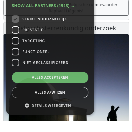
De laatste updates over de Belgische ruimtevaarder
SHOW ALL PARTNERS
(1913) →
Raphaël Liégeois!
STRIKT NOODZAKELIJK
Belgisch sterrenkundig onderzoek
PRESTATIE
TARGETING
FUNCTIONEEL
NIET-GECLASSIFICEERD
ALLES ACCEPTEREN
ALLES AFWIJZEN
DETAILS WEERGEVEN
Strikt noodzakelijk
Prestatie