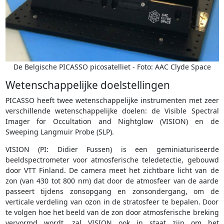
De Belgische PICASSO picosatelliet - Foto: AAC Clyde Space
Wetenschappelijke doelstellingen
PICASSO heeft twee wetenschappelijke instrumenten met zeer
verschillende wetenschappelijke doelen: de Visible Spectral
Imager for Occultation and Nightglow (VISION) en de
Sweeping Langmuir Probe (SLP).
VISION (PI: Didier Fussen) is een geminiaturiseerde
beeldspectrometer voor atmosferische teledetectie, gebouwd
door VTT Finland. De camera meet het zichtbare licht van de
zon (van 430 tot 800 nm) dat door de atmosfeer van de aarde
passeert tijdens zonsopgang en zonsondergang, om de
verticale verdeling van ozon in de stratosfeer te bepalen. Door
te volgen hoe het beeld van de zon door atmosferische breking
vervormd wordt, zal VISION ook in staat zijn om het