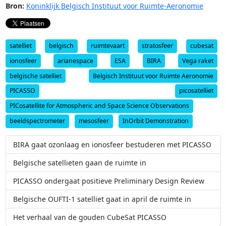
Bron:
Koninklijk Belgisch Instituut voor Ruimte-Aeronomie
satelliet
belgisch
ruimtevaart
stratosfeer
cubesat
ionosfeer
arianespace
ESA
BIRA
Vega raket
belgische satelliet
Belgisch Instituut voor Ruimte Aeronomie
PICASSO
picosatelliet
PICosatellite for Atmospheric and Space Science Observations
beeldspectrometer
mesosfeer
InOrbit Demonstration
BIRA gaat ozonlaag en ionosfeer bestuderen met PICASSO
Belgische satellieten gaan de ruimte in
PICASSO ondergaat positieve Preliminary Design Review
Belgische OUFTI-1 satelliet gaat in april de ruimte in
Het verhaal van de gouden CubeSat PICASSO