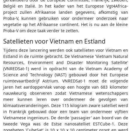
België en Italië. In het kader van het Europese Vgt4Africa-
project zullen Afrikaanse landen gegevens, afkomstig van
Proba-V, kunnen gebruiken voor ondermeer onderzoek naar
vegetatie op het Afrikaanse continent. Het is nu aan de kleine
Proba-V om deze taak verder te zetten.
Satellieten voor Vietnam en Estland
Tijdens deze lancering werden ook satellieten voor Vietnam en
Estland in de ruimte gebracht. De Vietnamese 'Vietnam Natural
Resources, Environment and Disaster Monitoring Satellite'
(VNREDSat-1) werd in opdracht van de Vietnam Academy of
Science and Technology (VAST) gebouwd door het Europese
ruimtevaartbedrijf Astrium. VNREDSat-1 moet de volgende
jaren het aardoppervlak vanop een hoogte van 683 kilometer
nauwkeurig observeren zodat Vietnamese wetenschappers
meer kunnen leren over ondermeer de gevolgen van
klimaatsveranderingen. Deze 115 kilogram zware satelliet werd
in Frankrijk gebouwd door een team van ondermeer vijftien
Vietnamese ingenieurs. De derde 'passagier' aan boord van de
tweede Vega was de Estse nanosatelliet ESTCube-1. Deze
zogeheten 'CubeSat' is 10 x 10 x 10 centimeter groot en werd