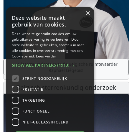
×
Deze website maakt
gebruik van cookies.
Deze website gebruikt cookies om uw
gebruikerservaring te verbeteren. Door
onze website te gebruiken, stemt u in met
alle cookies in overeenstemming met ons
Cookiebeleid.
Lees verder
De laatste updates over de Belgische ruimtevaarder
SHOW ALL PARTNERS
(1913) →
Raphaël Liégeois!
STRIKT NOODZAKELIJK
Belgisch sterrenkundig onderzoek
PRESTATIE
TARGETING
FUNCTIONEEL
NIET-GECLASSIFICEERD