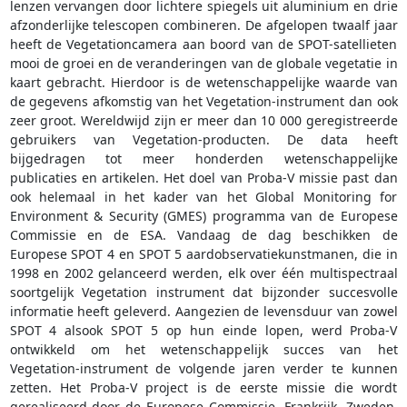
lenzen vervangen door lichtere spiegels uit aluminium en drie
afzonderlijke telescopen combineren. De afgelopen twaalf jaar
heeft de Vegetationcamera aan boord van de SPOT-satellieten
mooi de groei en de veranderingen van de globale vegetatie in
kaart gebracht. Hierdoor is de wetenschappelijke waarde van
de gegevens afkomstig van het Vegetation-instrument dan ook
zeer groot. Wereldwijd zijn er meer dan 10 000 geregistreerde
gebruikers van Vegetation-producten. De data heeft
bijgedragen tot meer honderden wetenschappelijke
publicaties en artikelen. Het doel van Proba-V missie past dan
ook helemaal in het kader van het Global Monitoring for
Environment & Security (GMES) programma van de Europese
Commissie en de ESA. Vandaag de dag beschikken de
Europese SPOT 4 en SPOT 5 aardobservatiekunstmanen, die in
1998 en 2002 gelanceerd werden, elk over één multispectraal
soortgelijk Vegetation instrument dat bijzonder succesvolle
informatie heeft geleverd. Aangezien de levensduur van zowel
SPOT 4 alsook SPOT 5 op hun einde lopen, werd Proba-V
ontwikkeld om het wetenschappelijk succes van het
Vegetation-instrument de volgende jaren verder te kunnen
zetten. Het Proba-V project is de eerste missie die wordt
gerealiseerd door de Europese Commissie, Frankrijk, Zweden,