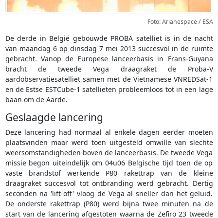
Foto: Arianespace / ESA
De derde in België gebouwde PROBA satelliet is in de nacht
van maandag 6 op dinsdag 7 mei 2013 succesvol in de ruimte
gebracht. Vanop de Europese lanceerbasis in Frans-Guyana
bracht de tweede Vega draagraket de Proba-V
aardobservatiesatelliet samen met de Vietnamese VNREDSat-1
en de Estse ESTCube-1 satellieten probleemloos tot in een lage
baan om de Aarde.
Geslaagde lancering
Deze lancering had normaal al enkele dagen eerder moeten
plaatsvinden maar werd toen uitgesteld omwille van slechte
weersomstandigheden boven de lanceerbasis. De tweede Vega
missie begon uiteindelijk om 04u06 Belgische tijd toen de op
vaste brandstof werkende P80 rakettrap van de kleine
draagraket succesvol tot ontbranding werd gebracht. Dertig
seconden na 'lift-off' vloog de Vega al sneller dan het geluid.
De onderste rakettrap (P80) werd bijna twee minuten na de
start van de lancering afgestoten waarna de Zefiro 23 tweede