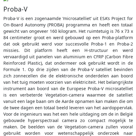
Proba-V
Proba-V is een zogenaamde ‘microsatelliet’ uit ESA’s Project for
On-Board Autonomy (PROBA) programma en heeft een totaal
gewicht van ongeveer 160 kilogram. Het ruimtetuig is 76 x 73 x
84 centimeter groot en werd gebouwd op een Proba-platform
dat ook gebruikt werd voor succesvolle Proba-1 en Proba-2
missies. Dit platform heeft een H-structuur en werd
vervaardigd uit panelen van aluminium en CFRP (Carbon Fibre
Reinforced Plastic), dat ondermeer ook gebruikt wordt in de
Formule 1. Op drie zijden van de Proba-V satelliet bevinden
zich zonnecellen die de elektronische onderdelen aan boord
van het tuig moeten voorzien van elektriciteit. Het belangrijkste
instrument aan boord van de Europese Proba-V microsatelliet
is een verbeterde Vegetation-camera waarmee de satelliet
vanuit een lage baan om de Aarde opnamen kan maken die om
de twee dagen een totaal beeld leveren van het aardoppervlak.
Voor de ingenieurs was het een hele uitdaging om de in België
gebouwde hyperspectraal camera zo compact mogelijk te
maken. De beelden van de Vegetation-camera zullen vooral
gebruikt worden voor wetenschappelijk onderzoek naar