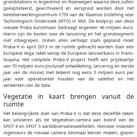
grondstations in Argentinië en Noorwegen waarna deze zullen
geëxploiteerd, gearchiveerd en verspreid worden door het
beeldverwerkingscentrum CTIV van de Vlaamse Instelling voor
Technologisch Onderzoek (VITO) in Mol. De kostprijs van deze
nieuwe Proba kunstmaan bedraagt ongeveer 46 miljoen euro.
Hierin zijn de kosten voor de lancering en het grondsegment
niet inbegrepen. Indien alles verloopt zoals gepland moet
Proba-V in april 2013 in de ruimte gebracht worden door een
Europese Vega raket vanop de Europese lanceerbasis in Frans-
Guyana. Het complete Proba-V project heeft een prijskaartje
van 70 miljoen euro (inclusief ontwikkeling, lancering en eerste
jaar van de missie) met telkens nog eens 5 miljoen euro per
jaar voor operationeel houden van de satelliet en het
verwerken van de data.
Vegetatie in kaart brengen vanuit de
ruimte
Het belangrijkste doel van Proba-V is dat deze dezelfde taken
kan uitvoeren als de Vegetation-camera aan boord van de
SPOT 4 en SPOT 5 aardobservatiesatellieten. Hiervoor moesten
ingenieurs de nieuwe camera tienmaal kleiner maken, glazen