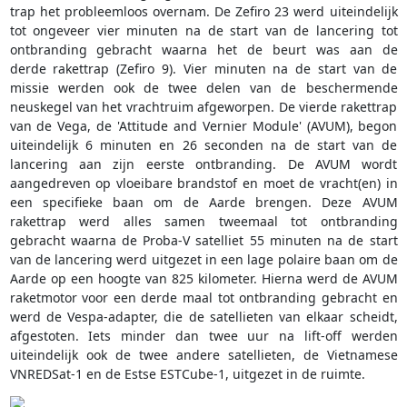
trap het probleemloos overnam. De Zefiro 23 werd uiteindelijk
tot ongeveer vier minuten na de start van de lancering tot
ontbranding gebracht waarna het de beurt was aan de
derde rakettrap (Zefiro 9). Vier minuten na de start van de
missie werden ook de twee delen van de beschermende
neuskegel van het vrachtruim afgeworpen. De vierde rakettrap
van de Vega, de 'Attitude and Vernier Module' (AVUM), begon
uiteindelijk 6 minuten en 26 seconden na de start van de
lancering aan zijn eerste ontbranding. De AVUM wordt
aangedreven op vloeibare brandstof en moet de vracht(en) in
een specifieke baan om de Aarde brengen. Deze AVUM
rakettrap werd alles samen tweemaal tot ontbranding
gebracht waarna de Proba-V satelliet 55 minuten na de start
van de lancering werd uitgezet in een lage polaire baan om de
Aarde op een hoogte van 825 kilometer. Hierna werd de AVUM
raketmotor voor een derde maal tot ontbranding gebracht en
werd de Vespa-adapter, die de satellieten van elkaar scheidt,
afgestoten. Iets minder dan twee uur na lift-off werden
uiteindelijk ook de twee andere satellieten, de Vietnamese
VNREDSat-1 en de Estse ESTCube-1, uitgezet in de ruimte.