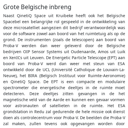
Grote Belgische inbreng
Naast QinetiQ Space uit Kruibeke heeft ook het Belgische
Spacebel een belangrijke rol gespeeld in de ontwikkeling van
deze microsatelliet aangezien dit bedrijf verantwoordelijk was
voor de software zowel aan boord van het ruimtetuig als op de
grond. De instrumenten (zoals de telescopen) aan boord van
Proba-V werden dan weer geleverd door de Belgische
bedrijven OIP Sensor Systems uit Oudenaarde, Amos uit Luik
en XenICs uit Leuven. De Energetic Particle Telescope (EPT) aan
boord van Proba-V werd dan weer met steun van ESA
ontwikkeld door de UCL (Université Catholique de Louvain-La-
Neuve), het BIRA (Belgisch Instituut voor Ruimte-Aeronomie)
en QinetiQ Space. De EPT is een compacte en modulaire
spectrometer die energetische deeltjes in de ruimte moet
detecteren. Deze deeltjes zitten gevangen in de het
magnetische veld van de Aarde en kunnen een gevaar vormen
voor astronauten of satellieten in de ruimte. Het ESA
grondstation in Redu zal gedurende de hele missie ook dienst
doen als controlecentrum voor Proba-V. De beelden die Proba-V
zal maken, zullen tevens ook opgevangen worden door