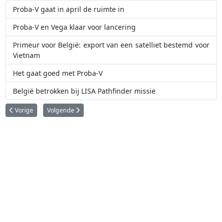
Proba-V gaat in april de ruimte in
Proba-V en Vega klaar voor lancering
Primeur voor België: export van een satelliet bestemd voor
Vietnam
Het gaat goed met Proba-V
België betrokken bij LISA Pathfinder missie
Vorig artikel: Eerste Proba-V opname
Volgende artikel: Proba-V en Vega klaar voor lancering
Vorige
Volgende