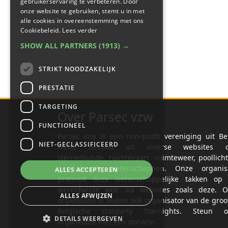
gebruikerservaring te verbeteren. Door
onze website te gebruiken, stemt u in met
alle cookies in overeenstemming met ons
Cookiebeleid.
Lees verder
SHOW ALL PARTNERS
(1913) →
STRIKT NOODZAKELIJK
PRESTATIE
TARGETING
Over Parsec vzw
FUNCTIONEEL
Parsec vzw is een non-profit vereniging uit Be
NIET-GECLASSIFICEERD
welke bestaat uit diverse websites o
sterrenkunde, ruimtevaart, ruimteweer, poollich
gerelateerde wetenschappen. Onze organisa
ALLES ACCEPTEREN
promoot deze wetenschappelijke takken op 
wereldwijde web via websites zoals deze. O
ALLES AFWIJZEN
organisatie is tevens ook organisator van de groo
Belgische starparty Starnights. Steun o
DETAILS WEERGEVEN
organisatie met een donatie.