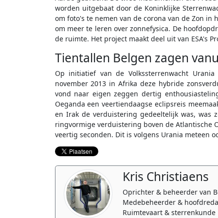
worden uitgebaat door de Koninklijke Sterrenwa
om foto's te nemen van de corona van de Zon in h
om meer te leren over zonnefysica. De hoofdopdra
de ruimte. Het project maakt deel uit van ESA's
Tientallen Belgen zagen vanu
Op initiatief van de Volkssterrenwacht Urani
november 2013 in Afrika deze hybride zonsver
vond naar eigen zeggen dertig enthousiasteling
Oeganda een veertiendaagse eclipsreis meemaakt
en Irak de verduistering gedeeltelijk was, was z
ringvormige verduistering boven de Atlantische
veertig seconden. Dit is volgens Urania meteen o
Kris Christiaens
Oprichter & beheerder van B
Medebeheerder & hoofdreda
Ruimtevaart & sterrenkunde 