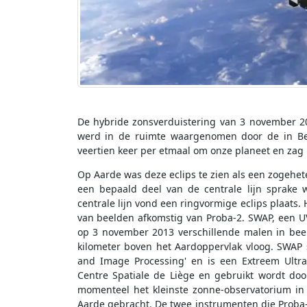
De hybride zonsverduistering van 3 november 20
werd in de ruimte waargenomen door de in Bel
veertien keer per etmaal om onze planeet en za
Op Aarde was deze eclips te zien als een zogehete
een bepaald deel van de centrale lijn sprake w
centrale lijn vond een ringvormige eclips plaats.
van beelden afkomstig van Proba-2. SWAP, een U
op 3 november 2013 verschillende malen in beel
kilometer boven het Aardoppervlak vloog. SWAP s
and Image Processing' en is een Extreem Ultra
Centre Spatiale de Liège en gebruikt wordt door
momenteel het kleinste zonne-observatorium i
Aarde gebracht. De twee instrumenten die Proba