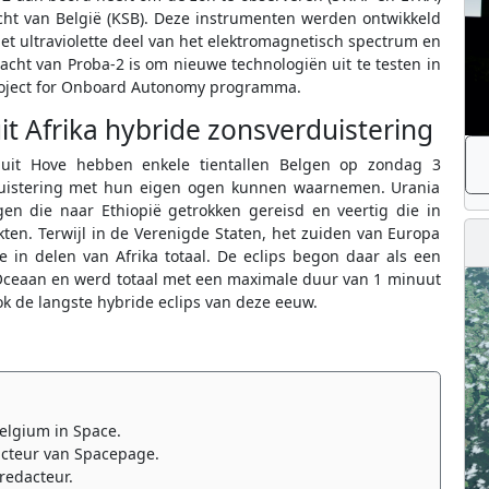
cht van België (KSB). Deze instrumenten werden ontwikkeld
et ultraviolette deel van het elektromagnetisch spectrum en
cht van Proba-2 is om nieuwe technologiën uit te testen in
 Project for Onboard Autonomy programma.
it Afrika hybride zonsverduistering
a uit Hove hebben enkele tientallen Belgen op zondag 3
duistering met hun eigen ogen kunnen waarnemen. Urania
en die naar Ethiopië getrokken gereisd en veertig die in
en. Terwijl in de Verenigde Staten, het zuiden van Europa
e in delen van Afrika totaal. De eclips begon daar als een
 Oceaan en werd totaal met een maximale duur van 1 minuut
ok de langste hybride eclips van deze eeuw.
elgium in Space.
cteur van Spacepage.
redacteur.