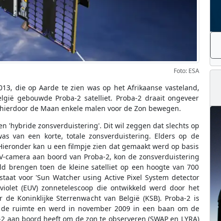
Foto: ESA
13, die op Aarde te zien was op het Afrikaanse vasteland,
gië gebouwde Proba-2 satelliet. Proba-2 draait ongeveer
g hierdoor de Maan enkele malen voor de Zon bewegen.
n 'hybride zonsverduistering'. Dit wil zeggen dat slechts op
as van een korte, totale zonsverduistering. Elders op de
 Hieronder kan u een filmpje zien dat gemaakt werd op basis
V-camera aan boord van Proba-2, kon de zonsverduistering
d brengen toen de kleine satelliet op een hoogte van 700
taat voor 'Sun Watcher using Active Pixel System detector
violet (EUV) zonnetelescoop die ontwikkeld werd door het
 de Koninklijke Sterrenwacht van België (KSB). Proba-2 is
n de ruimte en werd in november 2009 in een baan om de
-2 aan boord heeft om de zon te observeren (SWAP en LYRA)