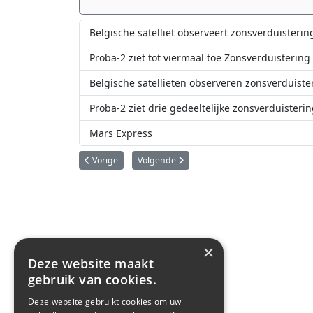
Belgische satelliet observeert zonsverduisteri
Proba-2 ziet tot viermaal toe Zonsverduistering
Belgische satellieten observeren zonsverduiste
Proba-2 ziet drie gedeeltelijke zonsverduisteri
Mars Express
Vorig artikel: OUFTI-1 klaar voor zijn reis naar de ruimte
Volgende artikel: EPT-instrument levert met
Vorige
Volgende
×
Deze website maakt
gebruik van cookies.
Deze website gebruikt cookies om uw