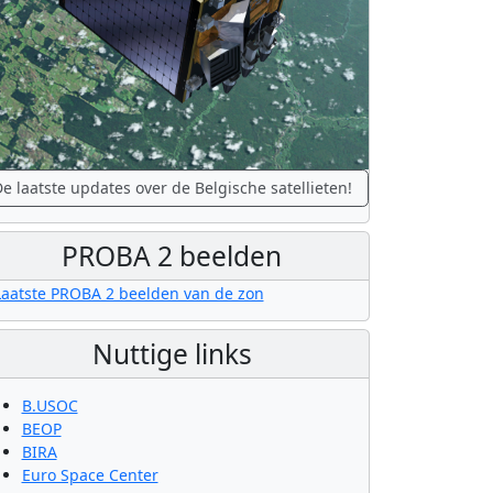
e laatste updates over de Belgische satellieten!
PROBA 2 beelden
Nuttige links
B.USOC
BEOP
BIRA
Euro Space Center