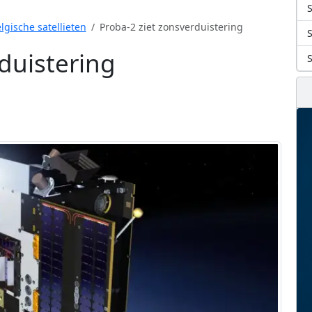
S
lgische satellieten
Proba-2 ziet zonsverduistering
duistering