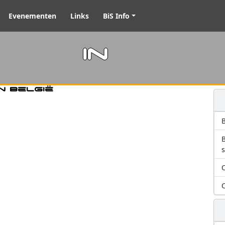
Evenementen
Links
BiS Info
m in
n België
B
O
O