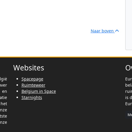
Naar boven
Websites
O
lgië
Spacepage
Eur
ver
Ruimteweer
be
t en
Belgium in Space
rui
tie
Starnights
is 
het
Eur
nze
Me
tste
nze