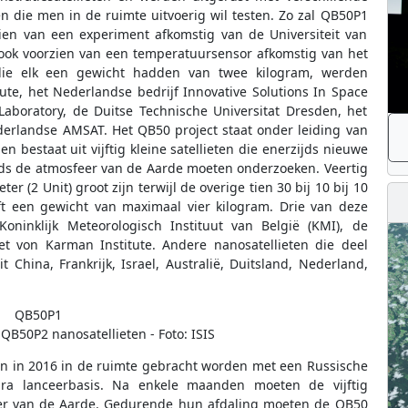
 die men in de ruimte uitvoerig wil testen. Zo zal QB50P1
ien van een experiment afkomstig van de Universiteit van
 ook voorzien van een temperatuursensor afkomstig van het
 die elk een gewicht hadden van twee kilogram, werden
ute, het Nederlandse bedrijf Innovative Solutions In Space
 Laboratory, de Duitse Technische Universitat Dresden, het
derlandse AMSAT. Het QB50 project staat onder leiding van
n bestaat uit vijftig kleine satellieten die enerzijds nieuwe
ds de atmosfeer van de Aarde moeten onderzoeken. Veertig
ter (2 Unit) groot zijn terwijl de overige tien 30 bij 10 bij 10
eeft een gewicht van maximaal vier kilogram. Drie van deze
oninklijk Meteorologisch Instituut van België (KMI), de
et von Karman Institute. Andere nanosatellieten die deel
 China, Frankrijk, Israel, Australië, Duitsland, Nederland,
B50P2 nanosatellieten - Foto: ISIS
ten in 2016 in de ruimte gebracht worden met een Russische
ara lanceerbasis. Na enkele maanden moeten de vijftig
feer van de Aarde. Gedurende hun afdaling moeten de QB50