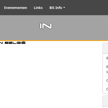
Evenementen
Links
BiS Info
m in
n België
B
O
O