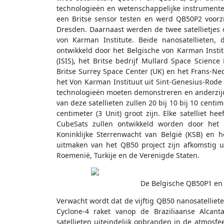
technologieën en wetenschappelijke instrumenten
een Britse sensor testen en werd QB50P2 voorz
Dresden. Daarnaast werden de twee satellietjes
von Karman Institute. Beide nanosatellieten,
ontwikkeld door het Belgische von Karman Instit
(ISIS), het Britse bedrijf Mullard Space Science
Britse Surrey Space Center (UK) en het Frans-Ne
het Von Karman Instituut uit Sint-Genesius-Rode e
technologieën moeten demonstreren en anderzij
van deze satellieten zullen 20 bij 10 bij 10 centime
centimeter (3 Unit) groot zijn. Elke satelliet h
CubeSats zullen ontwikkeld worden door het K
Koninklijke Sterrenwacht van België (KSB) en h
uitmaken van het QB50 project zijn afkomstig uit
Roemenië, Turkije en de Verenigde Staten.
De Belgische QB50P1 en Q
Verwacht wordt dat de vijftig QB50 nanosatellie
Cyclone-4 raket vanop de Braziliaanse Alcant
satellieten uiteindelijk opbranden in de atmos