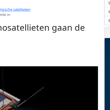
S
lgische satellieten
imte in
nosatellieten gaan de