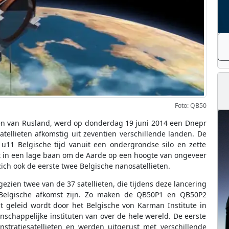
Foto: QB50
en van Rusland, werd op donderdag 19 juni 2014 een Dnepr
tellieten afkomstig uit zeventien verschillende landen. De
11 Belgische tijd vanuit een ondergrondse silo en zette
it in een lage baan om de Aarde op een hoogte van ongeveer
ich ook de eerste twee Belgische nanosatellieten.
gezien twee van de 37 satellieten, die tijdens deze lancering
 Belgische afkomst zijn. Zo maken de QB50P1 en QB50P2
at geleid wordt door het Belgische von Karman Institute in
schappelijke instituten van over de hele wereld. De eerste
stratiesatellieten en werden uitgerust met verschillende