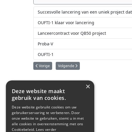
Succesvolle lancering van een uniek project da
OUFTI-1 klaar voor lancering
Lanceercontract voor QB50 project
Proba-V
OUFTI-1
Vorig artikel: SpaceBillboard: Belgen willen reclame mak
Volgende artikel: Belgische CubeSat geselec
Vorige
Volgende
×
Deze website maakt
gebruik van cookies.
Deze website gebruikt cookies om uw
gebruikerservaring te verbeteren. Door
onze website te gebruiken, stemt u in met
alle cookies in overeenstemming met ons
Cookiebeleid.
Lees verder