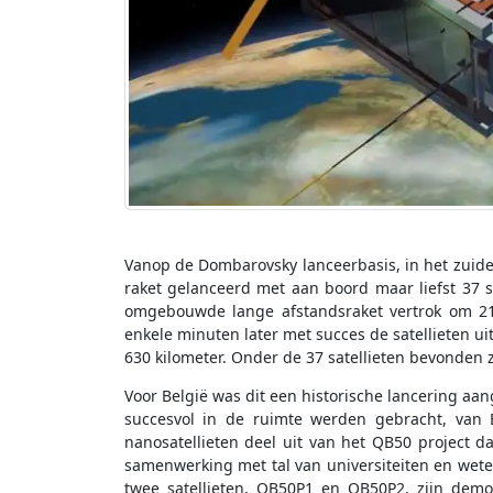
Vanop de Dombarovsky lanceerbasis, in het zuid
raket gelanceerd met aan boord maar liefst 37 sa
omgebouwde lange afstandsraket vertrok om 21u
enkele minuten later met succes de satellieten u
630 kilometer. Onder de 37 satellieten bevonden z
Voor België was dit een historische lancering aan
succesvol in de ruimte werden gebracht, van
nanosatellieten deel uit van het QB50 project d
samenwerking met tal van universiteiten en weten
twee satellieten, QB50P1 en QB50P2, zijn demon