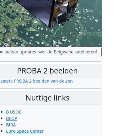
e laatste updates over de Belgische satellieten!
PROBA 2 beelden
Nuttige links
B.USOC
BEOP
BIRA
Euro Space Center