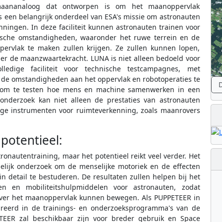
maananaloog dat ontworpen is om het maanoppervlak
is een belangrijk onderdeel van ESA's missie om astronauten
ingen. In deze faciliteit kunnen astronauten trainen voor
listische omstandigheden, waaronder het ruwe terrein en de
ervlak te maken zullen krijgen. Ze zullen kunnen lopen,
r de maanzwaartekracht. LUNA is niet alleen bedoeld voor
ledige faciliteit voor technische testcampagnes, met
de omstandigheden aan het oppervlak en robotoperaties te
D
at om te testen hoe mens en machine samenwerken in een
onderzoek kan niet alleen de prestaties van astronauten
ige instrumenten voor ruimteverkenning, zoals maanrovers
potentieel:
onautentraining, maar het potentieel reikt veel verder. Het
lijk onderzoek om de menselijke motoriek en de effecten
 detail te bestuderen. De resultaten zullen helpen bij het
n en mobiliteitshulpmiddelen voor astronauten, zodat
 over het maanoppervlak kunnen bewegen. Als PUPPETEER in
egreerd in de trainings- en onderzoeksprogramma's van de
PETEER zal beschikbaar zijn voor breder gebruik en Space