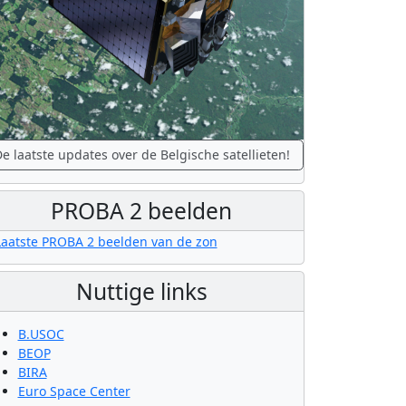
e laatste updates over de Belgische satellieten!
PROBA 2 beelden
Nuttige links
B.USOC
BEOP
BIRA
Euro Space Center