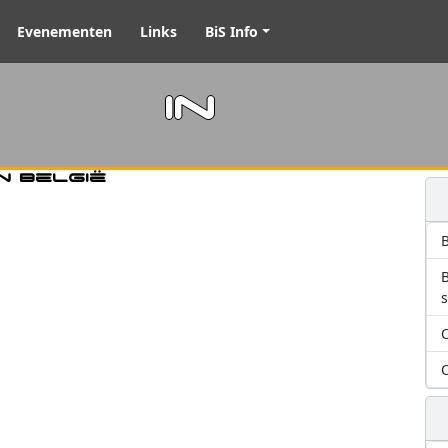
Evenementen
Links
BiS Info
m in
n België
B
O
O