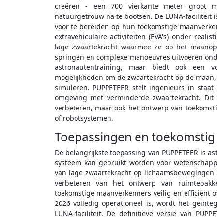
creëren - een 700 vierkante meter groot 
natuurgetrouw na te bootsen. De LUNA-faciliteit 
voor te bereiden op hun toekomstige maanverkenn
extravehiculaire activiteiten (EVA's) onder rea
lage zwaartekracht waarmee ze op het maanopp
springen en complexe manoeuvres uitvoeren onde
astronautentraining, maar biedt ook een vol
mogelijkheden om de zwaartekracht op de maan, 
simuleren. PUPPETEER stelt ingenieurs in sta
omgeving met verminderde zwaartekracht. Dit 
verbeteren, maar ook het ontwerp van toekomst
of robotsystemen.
Toepassingen en toekomstig 
De belangrijkste toepassing van PUPPETEER is astr
systeem kan gebruikt worden voor wetenschappe
van lage zwaartekracht op lichaamsbewegingen in
verbeteren van het ontwerp van ruimtepakke
toekomstige maanverkenners veilig en efficiënt
2026 volledig operationeel is, wordt het geïnt
LUNA-faciliteit. De definitieve versie van PUP