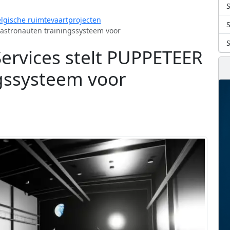
S
lgische ruimtevaartprojecten
 astronauten trainingssysteem voor
Services stelt PUPPETEER
gssysteem voor