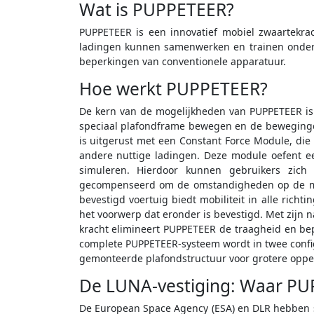
Wat is PUPPETEER?
PUPPETEER is een innovatief mobiel zwaartekra
ladingen kunnen samenwerken en trainen onder
beperkingen van conventionele apparatuur.
Hoe werkt PUPPETEER?
De kern van de mogelijkheden van PUPPETEER is
speciaal plafondframe bewegen en de bewegingen
is uitgerust met een Constant Force Module, die
andere nuttige ladingen. Deze module oefent e
simuleren. Hierdoor kunnen gebruikers zich
gecompenseerd om de omstandigheden op de maa
bevestigd voertuig biedt mobiliteit in alle rich
het voorwerp dat eronder is bevestigd. Met zij
kracht elimineert PUPPETEER de traagheid en be
complete PUPPETEER-systeem wordt in twee confi
gemonteerde plafondstructuur voor grotere oppe
De LUNA-vestiging: Waar PUP
De European Space Agency (ESA) en DLR hebben s