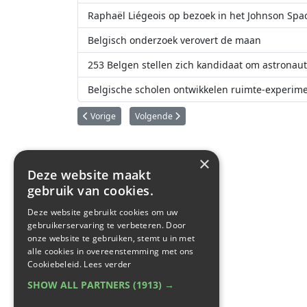
Raphaël Liégeois op bezoek in het Johnson Spa
Belgisch onderzoek verovert de maan
253 Belgen stellen zich kandidaat om astronau
Belgische scholen ontwikkelen ruimte-experim
Vorig artikel: Meer dan 26 miljoen euro voor de uitbreidi
Volgende artikel: Redwire in Kruibeke begin
Vorige
Volgende
×
Deze website maakt
gebruik van cookies.
Deze website gebruikt cookies om uw
gebruikerservaring te verbeteren. Door
onze website te gebruiken, stemt u in met
alle cookies in overeenstemming met ons
Cookiebeleid.
Lees verder
SHOW ALL PARTNERS
(1913) →