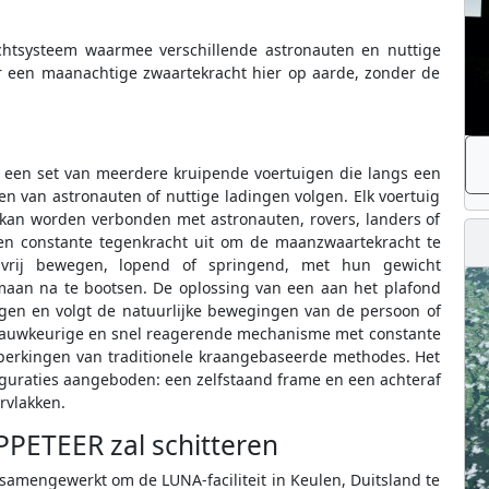
chtsysteem waarmee verschillende astronauten en nuttige
 een maanachtige zwaartekracht hier op aarde, zonder de
 een set van meerdere kruipende voertuigen die langs een
 van astronauten of nuttige ladingen volgen. Elk voertuig
 kan worden verbonden met astronauten, rovers, landers of
en constante tegenkracht uit om de maanzwaartekracht te
 vrij bewegen, lopend of springend, met hun gewicht
n na te bootsen. De oplossing van een aan het plafond
tingen en volgt de natuurlijke bewegingen van de persoon of
n nauwkeurige en snel reagerende mechanisme met constante
perkingen van traditionele kraangebaseerde methodes. Het
guraties aangeboden: een zelfstaand frame en een achteraf
rvlakken.
PETEER zal schitteren
amengewerkt om de LUNA-faciliteit in Keulen, Duitsland te