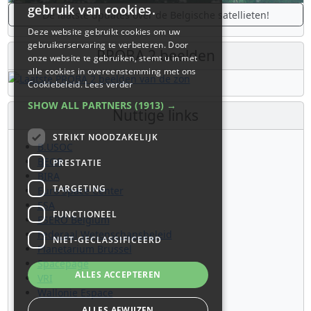
gebruik van cookies.
De laatste updates over de Belgische satellieten!
Deze website gebruikt cookies om uw
gebruikerservaring te verbeteren. Door
PROBA 2 beelden
onze website te gebruiken, stemt u in met
alle cookies in overeenstemming met ons
Cookiebeleid.
Lees verder
SHOW ALL PARTNERS
(1913) →
Nuttige links
STRIKT NOODZAKELIJK
B.USOC
BEOP
PRESTATIE
BIRA
TARGETING
Euro Space Center
ESA
FUNCTIONEEL
ESERO Belgium
Federaal Wetenschapsbeleid
NIET-GECLASSIFICEERD
Planetarium Brussel
Spacepage
ALLES ACCEPTEREN
VRI
Wallonie Espace
ALLES AFWIJZEN