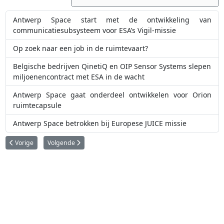
Antwerp Space start met de ontwikkeling van
communicatiesubsysteem voor ESA’s Vigil-missie
Op zoek naar een job in de ruimtevaart?
Belgische bedrijven QinetiQ en OIP Sensor Systems slepen
miljoenencontract met ESA in de wacht
Antwerp Space gaat onderdeel ontwikkelen voor Orion
ruimtecapsule
Antwerp Space betrokken bij Europese JUICE missie
Vorig artikel: Belgische bedrijven gaan meewerken aan Zwitserse ruimtep
Volgende artikel: ESA BIC Flanders doet een oproep
Vorige
Volgende