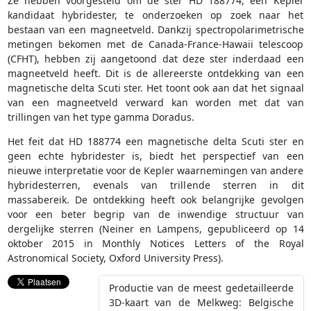
Ze hebben voorgesteld om de ster HD 188774, een Kepler
kandidaat hybridester, te onderzoeken op zoek naar het
bestaan van een magneetveld. Dankzij spectropolarimetrische
metingen bekomen met de Canada-France-Hawaii telescoop
(CFHT), hebben zij aangetoond dat deze ster inderdaad een
magneetveld heeft. Dit is de allereerste ontdekking van een
magnetische delta Scuti ster. Het toont ook aan dat het signaal
van een magneetveld verward kan worden met dat van
trillingen van het type gamma Doradus.
Het feit dat HD 188774 een magnetische delta Scuti ster en
geen echte hybridester is, biedt het perspectief van een
nieuwe interpretatie voor de Kepler waarnemingen van andere
hybridesterren, evenals van trillende sterren in dit
massabereik. De ontdekking heeft ook belangrijke gevolgen
voor een beter begrip van de inwendige structuur van
dergelijke sterren (Neiner en Lampens, gepubliceerd op 14
oktober 2015 in Monthly Notices Letters of the Royal
Astronomical Society, Oxford University Press).
Productie van de meest gedetailleerde
3D-kaart van de Melkweg: Belgische