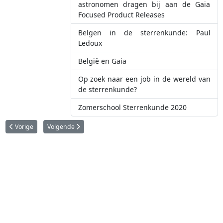
astronomen dragen bij aan de Gaia
Focused Product Releases
Belgen in de sterrenkunde: Paul
Ledoux
België en Gaia
Op zoek naar een job in de wereld van
de sterrenkunde?
Zomerschool Sterrenkunde 2020
Vorig artikel: Belgische telescoop ontdekt drie 'levensvatbare' planeten
Volgende artikel: Belgische wetenschappers tellen af naar z
Vorige
Volgende