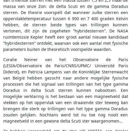
van trillende sterren met een massa tussen 1,5 en 2,5 maal de
massa van onze Zon: de delta Scuti en de gamma Doradus
sterren. De theorie voorspelt dat wanneer zulke sterren een
oppervlaktetemperatuur tussen 6 900 en 7 400 graden Kelvin
hebben, de sterren beide types van trillingen kunnen
vertonen, dit zijn de zogeheten “hybridesterren”. De NASA
ruimtemissie Kepler heeft een groot aantal nieuwe kandidaat
“hybridesterren” ontdekt, waarvan ook een aantal met fysische
parameters buiten de theoretisch voorspelde waarden.
Coralie Neiner van het Observatoire de Paris
(LESIA/Observatoire de Paris/CNRS/UPMC/ Uni­versité Paris
Diderot), en Patricia Lampens van de Koninklijke Sterren­wacht
van België hebben gezocht naar andere mogelijke fysische
processen die het signaal van trillingen van het type gamma
Doradus in delta Scuti sterren kunnen nabootsen. Een
mogelijke verklaring is het bestaan van een magneetveld dat
vlekken op het oppervlak van een draaiende ster teweeg kan
brengen die sterk op trillingen van het type gamma Doradus
zouden gelijken. Nochtans werd tot nu toe nog nooit een
magneetveld in een gewone delta Scuti ster waargenomen…