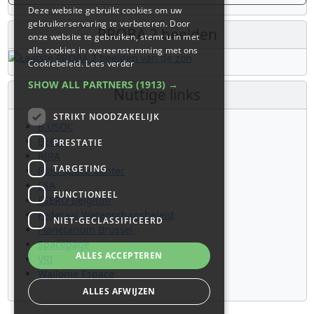
Deze website gebruikt cookies om uw
gebruikerservaring te verbeteren. Door
PROBA 2 beelden
onze website te gebruiken, stemt u in met
alle cookies in overeenstemming met ons
Cookiebeleid.
Lees verder
SHOW ALL PARTNERS
(1913) →
Nuttige links
STRIKT NOODZAKELIJK
B.USOC
BEOP
PRESTATIE
BIRA
TARGETING
Euro Space Center
ESA
FUNCTIONEEL
ESERO Belgium
Federaal Wetenschapsbeleid
NIET-GECLASSIFICEERD
Planetarium Brussel
Spacepage
ALLES ACCEPTEREN
VRI
Wallonie Espace
ALLES AFWIJZEN