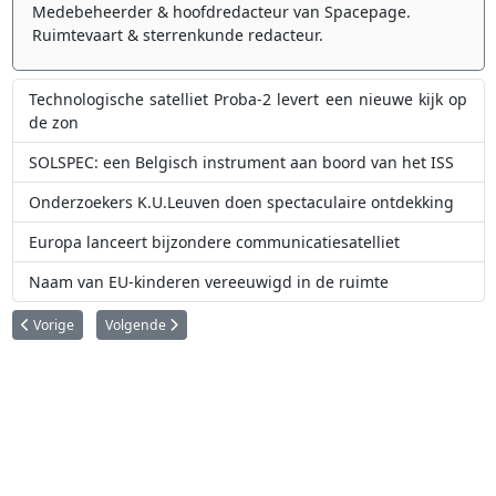
Medebeheerder & hoofdredacteur van Spacepage.
Ruimtevaart & sterrenkunde redacteur.
Technologische satelliet Proba-2 levert een nieuwe kijk op
de zon
SOLSPEC: een Belgisch instrument aan boord van het ISS
Onderzoekers K.U.Leuven doen spectaculaire ontdekking
Europa lanceert bijzondere communicatiesatelliet
Naam van EU-kinderen vereeuwigd in de ruimte
Vorig artikel: PROBA 2 beelden
Volgende artikel: Belgische onderzoekers zoeken meteoriete
Vorige
Volgende