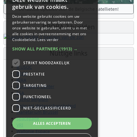
gebruik van cookies.
De laatste updates over de Belgische satellieten!
Deze website gebruikt cookies om uw
gebruikerservaring te verbeteren. Door
PROBA 2 beelden
onze website te gebruiken, stemt u in met
alle cookies in overeenstemming met ons
Cookiebeleid.
Lees verder
SHOW ALL PARTNERS
(1913) →
Nuttige links
STRIKT NOODZAKELIJK
B.USOC
BEOP
PRESTATIE
BIRA
TARGETING
Euro Space Center
ESA
FUNCTIONEEL
ESERO Belgium
Federaal Wetenschapsbeleid
NIET-GECLASSIFICEERD
Planetarium Brussel
Spacepage
ALLES ACCEPTEREN
VRI
Wallonie Espace