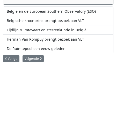
België en de European Southern Observatory (ESO)
Belgische kroonprins brengt bezoek aan VLT
Tijdlijn ruimtevaart en sterrenkunde in België
Herman Van Rompuy brengt bezoek aan VLT
De Ruimtepool een eeuw geleden
Vorig artikel: Herman Van Rompuy brengt bezoek aan VLT
Volgende artikel: Belgische kroonprins brengt bezoek aan VL
Vorige
Volgende