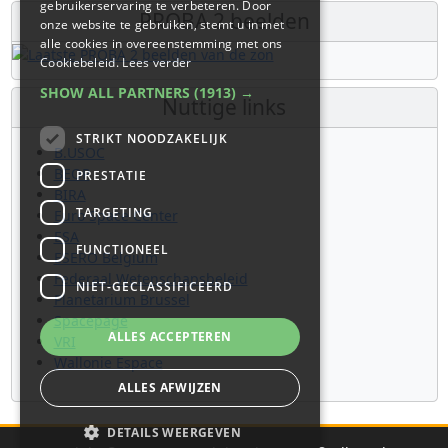
gebruikerservaring te verbeteren. Door
PROBA 2 beelden
onze website te gebruiken, stemt u in met
alle cookies in overeenstemming met ons
Cookiebeleid.
Lees verder
SHOW ALL PARTNERS
(1913) →
Nuttige links
STRIKT NOODZAKELIJK
B.USOC
BEOP
PRESTATIE
BIRA
TARGETING
Euro Space Center
ESA
FUNCTIONEEL
ESERO Belgium
Federaal Wetenschapsbeleid
NIET-GECLASSIFICEERD
Planetarium Brussel
Spacepage
ALLES ACCEPTEREN
VRI
Wallonie Espace
ALLES AFWIJZEN
DETAILS WEERGEVEN