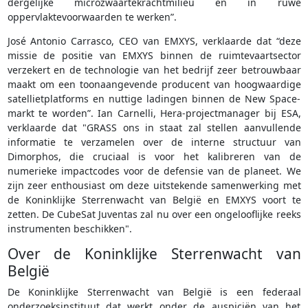
dergelijke microzwaartekrachtmilieu en in ruwe
oppervlaktevoorwaarden te werken”.
José Antonio Carrasco, CEO van EMXYS, verklaarde dat “deze
missie de positie van EMXYS binnen de ruimtevaartsector
verzekert en de technologie van het bedrijf zeer betrouwbaar
maakt om een toonaangevende producent van hoogwaardige
satellietplatforms en nuttige ladingen binnen de New Space-
markt te worden”. Ian Carnelli, Hera-projectmanager bij ESA,
verklaarde dat "GRASS ons in staat zal stellen aanvullende
informatie te verzamelen over de interne structuur van
Dimorphos, die cruciaal is voor het kalibreren van de
numerieke impactcodes voor de defensie van de planeet. We
zijn zeer enthousiast om deze uitstekende samenwerking met
de Koninklijke Sterrenwacht van België en EMXYS voort te
zetten. De CubeSat Juventas zal nu over een ongelooflijke reeks
instrumenten beschikken".
Over de Koninklijke Sterrenwacht van
België
De Koninklijke Sterrenwacht van België is een federaal
onderzoeksinstituut dat werkt onder de auspiciën van het