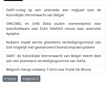
DART-inslag op een asteroïde, een mijlpaal voor de
Koninklijke Sterrenwacht van België
SPACEBEL en OHB Italia sluiten overeenkomst voor
boordsoftware voor ESA's RAMSES missie naar asteroïde
Apophis
Redwire maakt eerste planetaire verdedigingsmissie van
ESA mogelijk met geavanceerd boordcomputersysteem
DART: de Koninklijke Sterrenwacht van België neemt deel
aan een planetaire verdedigingsmissie van NASA
Belgisch meisje ontwerp T-shirt voor Frank De Winne
Vorig artikel: ESA zoekt nieuwe ruimtevaarders!
Volgende artikel: MAJIS: op avontuur naar Jupiter en zijn ijs
Vorige
Volgende