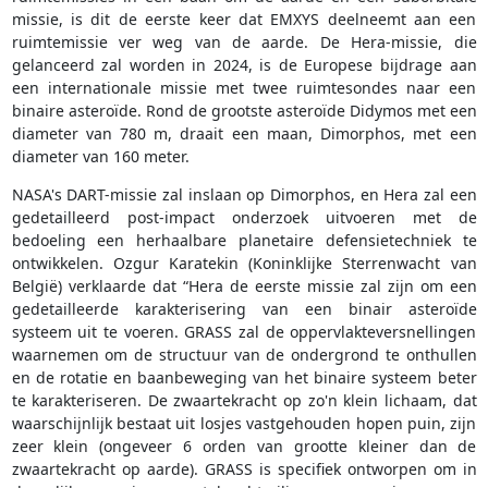
missie, is dit de eerste keer dat EMXYS deelneemt aan een
ruimtemissie ver weg van de aarde. De Hera-missie, die
gelanceerd zal worden in 2024, is de Europese bijdrage aan
een internationale missie met twee ruimtesondes naar een
binaire asteroïde. Rond de grootste asteroïde Didymos met een
diameter van 780 m, draait een maan, Dimorphos, met een
diameter van 160 meter.
NASA's DART-missie zal inslaan op Dimorphos, en Hera zal een
gedetailleerd post-impact onderzoek uitvoeren met de
bedoeling een herhaalbare planetaire defensietechniek te
ontwikkelen. Ozgur Karatekin (Koninklijke Sterrenwacht van
België) verklaarde dat “Hera de eerste missie zal zijn om een
gedetailleerde karakterisering van een binair asteroïde
systeem uit te voeren. GRASS zal de oppervlakteversnellingen
waarnemen om de structuur van de ondergrond te onthullen
en de rotatie en baanbeweging van het binaire systeem beter
te karakteriseren. De zwaartekracht op zo'n klein lichaam, dat
waarschijnlijk bestaat uit losjes vastgehouden hopen puin, zijn
zeer klein (ongeveer 6 orden van grootte kleiner dan de
zwaartekracht op aarde). GRASS is specifiek ontworpen om in