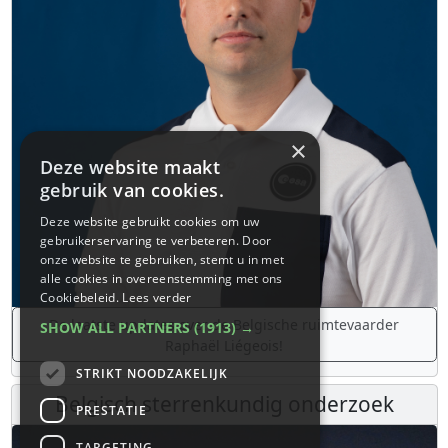
×
Deze website maakt
gebruik van cookies.
Deze website gebruikt cookies om uw
gebruikerservaring te verbeteren. Door
onze website te gebruiken, stemt u in met
alle cookies in overeenstemming met ons
Cookiebeleid.
Lees verder
De laatste updates over de Belgische ruimtevaarder
SHOW ALL PARTNERS
(1913) →
Raphaël Liégeois!
STRIKT NOODZAKELIJK
Belgisch sterrenkundig onderzoek
PRESTATIE
TARGETING