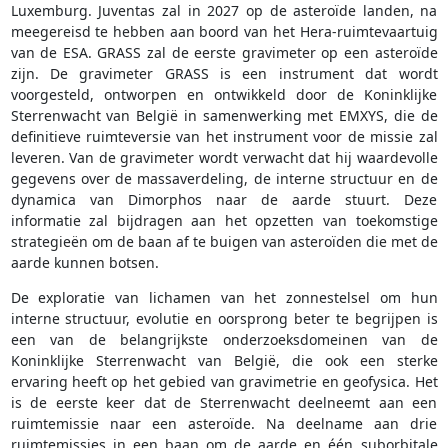
Luxemburg. Juventas zal in 2027 op de asteroïde landen, na
meegereisd te hebben aan boord van het Hera-ruimtevaartuig
van de ESA. GRASS zal de eerste gravimeter op een asteroïde
zijn. De gravimeter GRASS is een instrument dat wordt
voorgesteld, ontworpen en ontwikkeld door de Koninklijke
Sterrenwacht van België in samenwerking met EMXYS, die de
definitieve ruimteversie van het instrument voor de missie zal
leveren. Van de gravimeter wordt verwacht dat hij waardevolle
gegevens over de massaverdeling, de interne structuur en de
dynamica van Dimorphos naar de aarde stuurt. Deze
informatie zal bijdragen aan het opzetten van toekomstige
strategieën om de baan af te buigen van asteroïden die met de
aarde kunnen botsen.
De exploratie van lichamen van het zonnestelsel om hun
interne structuur, evolutie en oorsprong beter te begrijpen is
een van de belangrijkste onderzoeksdomeinen van de
Koninklijke Sterrenwacht van België, die ook een sterke
ervaring heeft op het gebied van gravimetrie en geofysica. Het
is de eerste keer dat de Sterrenwacht deelneemt aan een
ruimtemissie naar een asteroïde. Na deelname aan drie
ruimtemissies in een baan om de aarde en één suborbitale