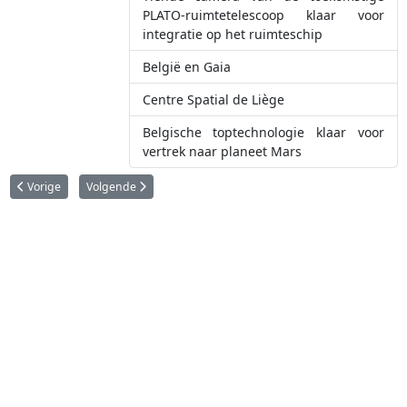
PLATO-ruimtetelescoop klaar voor
integratie op het ruimteschip
België en Gaia
Centre Spatial de Liège
Belgische toptechnologie klaar voor
vertrek naar planeet Mars
Vorig artikel: Overleven in de ruimte: MELiSSA zoekt het na erkenning door
Volgende artikel: Succesvolle lancering van een uniek project
Vorige
Volgende