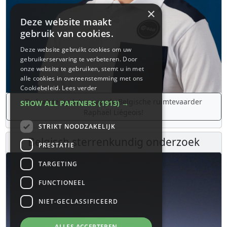
×
Deze website maakt
gebruik van cookies.
Deze website gebruikt cookies om uw
gebruikerservaring te verbeteren. Door
onze website te gebruiken, stemt u in met
alle cookies in overeenstemming met ons
Cookiebeleid.
Lees verder
De laatste updates over de Belgische ruimtevaarder
SHOW ALL PARTNERS
(1913) →
Raphaël Liégeois!
STRIKT NOODZAKELIJK
Belgisch sterrenkundig onderzoek
PRESTATIE
TARGETING
FUNCTIONEEL
NIET-GECLASSIFICEERD
ALLES ACCEPTEREN