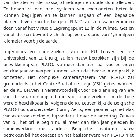
van die sterren de massa, afmetingen en ouderdom afleiden.
Zo hopen ze een heel systeem van exoplaneten beter te
kunnen begrijpen en te kunnen nagaan of een bepaalde
planeet leven kan herbergen. PLATO zal zijn waarnemingen
doen vanaf het virtuele Lagrangepunt L2 in de ruimte. Gezien
vanaf de zon bevindt zich dit op een afstand van 1,5 miljoen
kilometer voorbij de aarde.
Ingenieurs en onderzoekers van de KU Leuven en de
Universiteit van Luik (Ulg) zullen nauw betrokken zijn bij de
ontwikkeling van PLATO. Na meer dan tien jaar voorbereiden
en drie jaar ontwerpen kunnen ze nu de theorie in de praktijk
omzetten. Het complexe camerasysteem van PLATO zal
grotendeels in het Centre Spatial de Liège (CSL) getest worden
en de KU Leuven is verantwoordelijk voor de planning van 8%
van de waarnemingstijd die voor onderzoekers in de hele
wereld beschikbaar is. Volgens de KU Leuven kijkt de Belgische
PLATO-hoofdonderzoeker Conny Aerts, een pionier op het vlak
van asteroseismologie, bijzonder uit naar de lancering. Ze was
van bij het prille begin nu al meer dan tien jaar geleden in
samenwerking met andere Belgische instituten nauw
betrokken bij het concept en het basisontwerp van PLATO. ‘Het