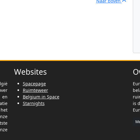
Naar boven
Websites
O
lgië
Spacepage
Eur
ver
Ruimteweer
be
t en
Belgium in Space
rui
tie
Starnights
is 
het
Eur
nze
Me
tste
nze