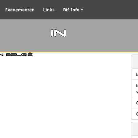
Evenementen
Links
BiS Info
m in
n België
B
O
O