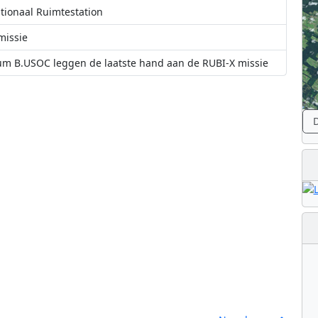
ationaal Ruimtestation
missie
rum B.USOC leggen de laatste hand aan de RUBI-X missie
e Center
 nieuwe satelliet bouwen
D