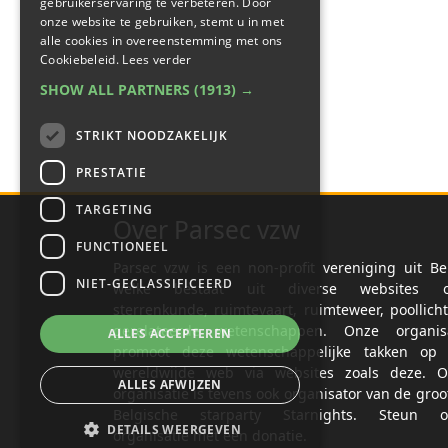
gebruikerservaring te verbeteren. Door
onze website te gebruiken, stemt u in met
alle cookies in overeenstemming met ons
Cookiebeleid.
Lees verder
SHOW ALL PARTNERS
(1913) →
STRIKT NOODZAKELIJK
PRESTATIE
TARGETING
Over Parsec vzw
FUNCTIONEEL
Parsec vzw is een non-profit vereniging uit Be
NIET-GECLASSIFICEERD
welke bestaat uit diverse websites o
sterrenkunde, ruimtevaart, ruimteweer, poollich
gerelateerde wetenschappen. Onze organisa
ALLES ACCEPTEREN
promoot deze wetenschappelijke takken op 
wereldwijde web via websites zoals deze. O
ALLES AFWIJZEN
organisatie is tevens ook organisator van de groo
Belgische starparty Starnights. Steun o
DETAILS WEERGEVEN
organisatie met een donatie.