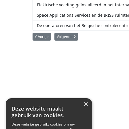
Elektrische voeding geïnstalleerd in het Intern
Space Applications Services en de IRISS ruimte
De operatoren van het Belgische controlecent
Vorig artikel: Koning Filip op bezoek bij het Guyana Spac
Volgende artikel: QinetiQ in Kruibeke gaat
Vorige
Volgende
×
Deze website maakt
gebruik van cookies.
Deze website gebruikt cookies om uw