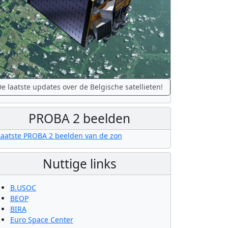
e laatste updates over de Belgische satellieten!
PROBA 2 beelden
Nuttige links
B.USOC
BEOP
BIRA
Euro Space Center