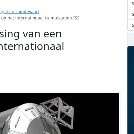
S
lgië en ruimtevaart
op het internationaal ruimtestation ISS
tsing van een
nternationaal