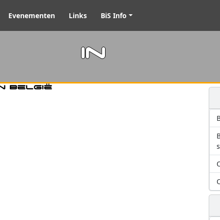
Evenementen
Links
BiS Info
m in
n België
B
O
O