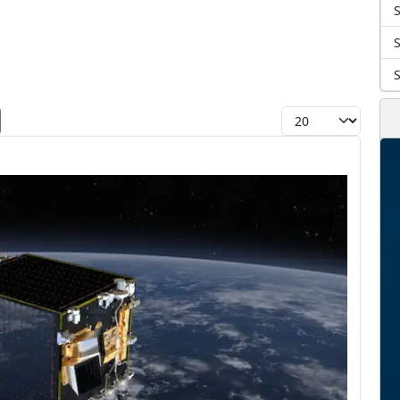
S
Toon #