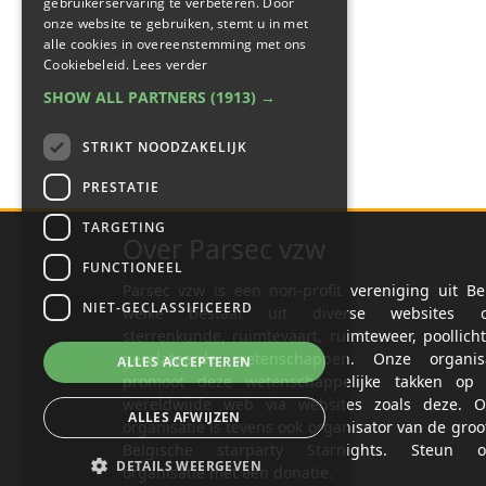
gebruikerservaring te verbeteren. Door
onze website te gebruiken, stemt u in met
alle cookies in overeenstemming met ons
Cookiebeleid.
Lees verder
SHOW ALL PARTNERS
(1913) →
STRIKT NOODZAKELIJK
PRESTATIE
TARGETING
Over Parsec vzw
FUNCTIONEEL
Parsec vzw is een non-profit vereniging uit Be
NIET-GECLASSIFICEERD
welke bestaat uit diverse websites o
sterrenkunde, ruimtevaart, ruimteweer, poollich
gerelateerde wetenschappen. Onze organisa
ALLES ACCEPTEREN
promoot deze wetenschappelijke takken op 
wereldwijde web via websites zoals deze. O
ALLES AFWIJZEN
organisatie is tevens ook organisator van de groo
Belgische starparty Starnights. Steun o
DETAILS WEERGEVEN
organisatie met een donatie.