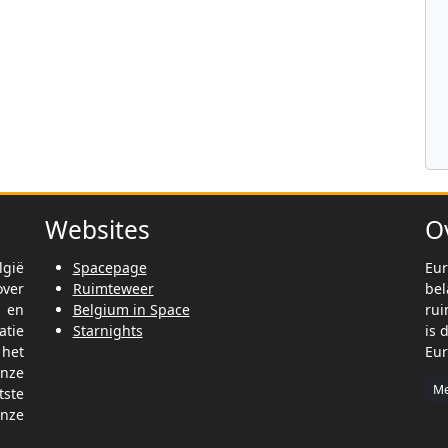
Websites
O
lgië
Spacepage
Eur
ver
Ruimteweer
be
t en
Belgium in Space
rui
tie
Starnights
is 
het
Eur
nze
Me
tste
nze