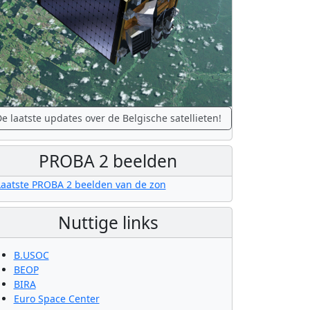
e laatste updates over de Belgische satellieten!
PROBA 2 beelden
Nuttige links
B.USOC
BEOP
BIRA
Euro Space Center