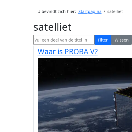
U bevindt zich hier:
Startpagina
satelliet
satelliet
Vul een deel van de titel in
Filter
Wissen
Waar is PROBA V?