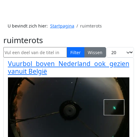
U bevindt zich hier:
Startpagina
ruimterots
ruimterots
Vul een deel van de titel in
Toon #
Filter
Wissen
Vuurbol boven Nederland ook gezien
vanuit België