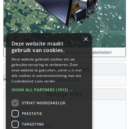
×
Deze website maakt
gebruik van cookies.
De laatste updates over de Belgische satellieten!
Deze website gebruikt cookies om uw
gebruikerservaring te verbeteren. Door
PROBA 2 beelden
onze website te gebruiken, stemt u in met
alle cookies in overeenstemming met ons
Cookiebeleid.
Lees verder
SHOW ALL PARTNERS
(1913) →
Nuttige links
STRIKT NOODZAKELIJK
B.USOC
BEOP
PRESTATIE
BIRA
TARGETING
Euro Space Center