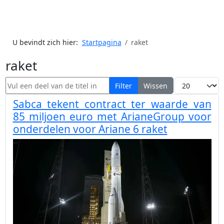
U bevindt zich hier:
Startpagina
raket
raket
Vul een deel van de titel in
Toon #
Filter
Wissen
Sabca tekent contract ter waarde van
85 miljoen euro met ArianeGroup voor
onderdelen voor Ariane 6 raket