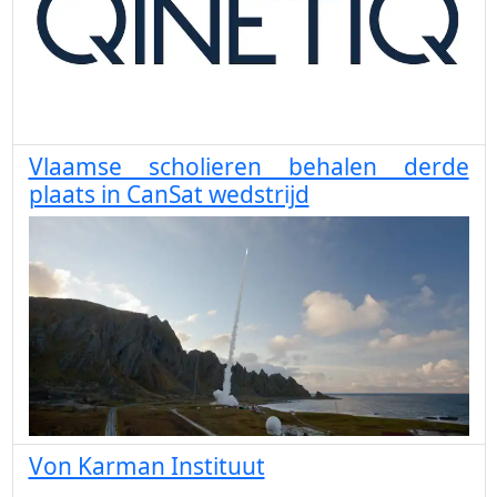
Vlaamse scholieren behalen derde
plaats in CanSat wedstrijd
Von Karman Instituut