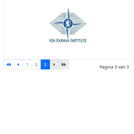
1
2
3
Pagina 3 van 3