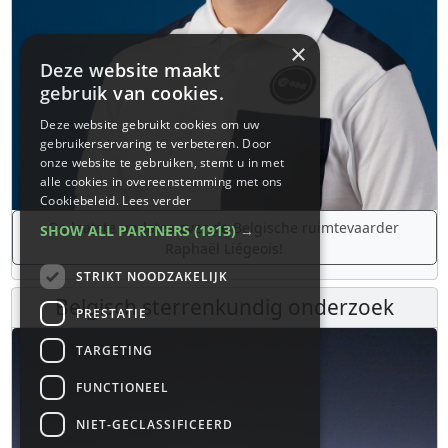
×
Deze website maakt
gebruik van cookies.
Deze website gebruikt cookies om uw
gebruikerservaring te verbeteren. Door
onze website te gebruiken, stemt u in met
alle cookies in overeenstemming met ons
Cookiebeleid.
Lees verder
De laatste updates over de Belgische ruimtevaarder
SHOW ALL PARTNERS
(1913) →
Raphaël Liégeois!
STRIKT NOODZAKELIJK
Belgisch sterrenkundig onderzoek
PRESTATIE
TARGETING
FUNCTIONEEL
NIET-GECLASSIFICEERD