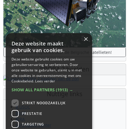
×
Deze website maakt
gebruik van cookies.
De laatste updates over de Belgische satellieten!
Deze website gebruikt cookies om uw
gebruikerservaring te verbeteren. Door
PROBA 2 beelden
onze website te gebruiken, stemt u in met
alle cookies in overeenstemming met ons
Cookiebeleid.
Lees verder
SHOW ALL PARTNERS
(1913) →
Nuttige links
STRIKT NOODZAKELIJK
B.USOC
BEOP
PRESTATIE
BIRA
TARGETING
Euro Space Center