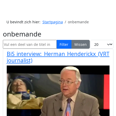
U bevindt zich hier:
Startpagina
onbemande
onbemande
Vul een deel van de titel in
Toon #
Filter
Wissen
BiS interview: Herman Henderickx (VRT
journalist)