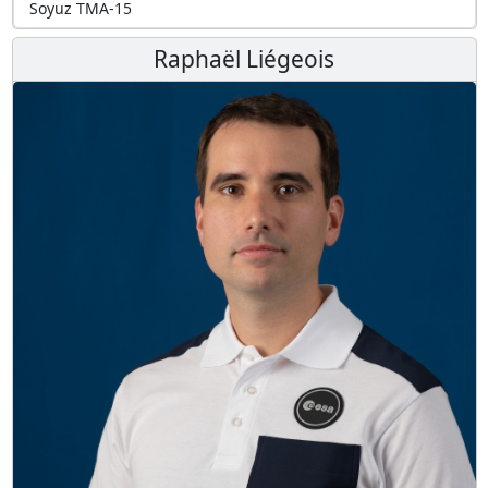
Soyuz TMA-15
Raphaël Liégeois