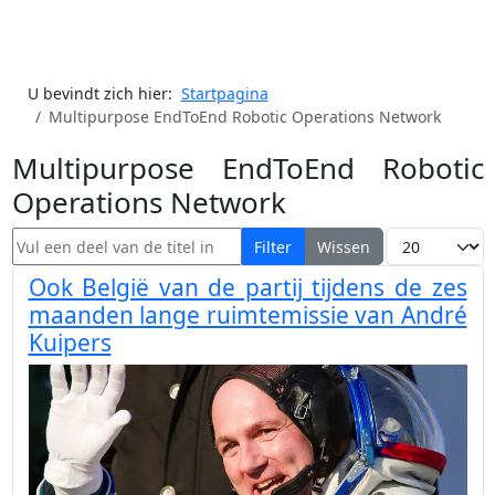
U bevindt zich hier:
Startpagina
Multipurpose EndToEnd Robotic Operations Network
Multipurpose EndToEnd Robotic
Operations Network
Vul een deel van de titel in
Toon #
Filter
Wissen
Ook België van de partij tijdens de zes
maanden lange ruimtemissie van André
Kuipers