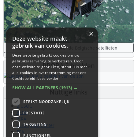
×
Deze website maakt
gebruik van cookies.
De laatste updates over de Belgische satellieten!
Deze website gebruikt cookies om uw
gebruikerservaring te verbeteren. Door
PROBA 2 beelden
onze website te gebruiken, stemt u in met
alle cookies in overeenstemming met ons
Cookiebeleid.
Lees verder
SHOW ALL PARTNERS
(1913) →
Nuttige links
STRIKT NOODZAKELIJK
B.USOC
BEOP
PRESTATIE
BIRA
TARGETING
Euro Space Center
ESA
FUNCTIONEEL