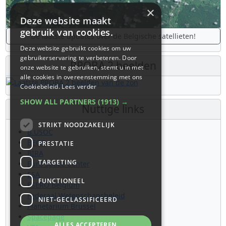
×
Deze website maakt
gebruik van cookies.
De laatste updates over de Belgische satellieten!
Deze website gebruikt cookies om uw
gebruikerservaring te verbeteren. Door
PROBA 2 beelden
onze website te gebruiken, stemt u in met
alle cookies in overeenstemming met ons
Cookiebeleid.
Lees verder
SHOW ALL PARTNERS
(1913) →
Nuttige links
STRIKT NOODZAKELIJK
B.USOC
BEOP
PRESTATIE
BIRA
TARGETING
Euro Space Center
ESA
FUNCTIONEEL
ESERO Belgium
Federaal Wetenschapsbeleid
NIET-GECLASSIFICEERD
Planetarium Brussel
Spacepage
ALLES ACCEPTEREN