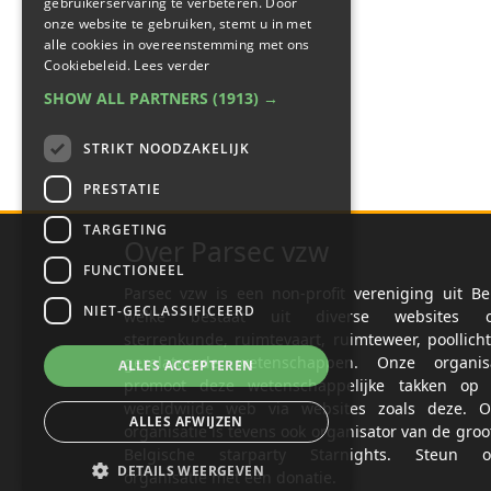
gebruikerservaring te verbeteren. Door
onze website te gebruiken, stemt u in met
alle cookies in overeenstemming met ons
Cookiebeleid.
Lees verder
SHOW ALL PARTNERS
(1913) →
STRIKT NOODZAKELIJK
PRESTATIE
TARGETING
Over Parsec vzw
FUNCTIONEEL
Parsec vzw is een non-profit vereniging uit Be
NIET-GECLASSIFICEERD
welke bestaat uit diverse websites o
sterrenkunde, ruimtevaart, ruimteweer, poollich
gerelateerde wetenschappen. Onze organisa
ALLES ACCEPTEREN
promoot deze wetenschappelijke takken op 
wereldwijde web via websites zoals deze. O
ALLES AFWIJZEN
organisatie is tevens ook organisator van de groo
Belgische starparty Starnights. Steun o
DETAILS WEERGEVEN
organisatie met een donatie.