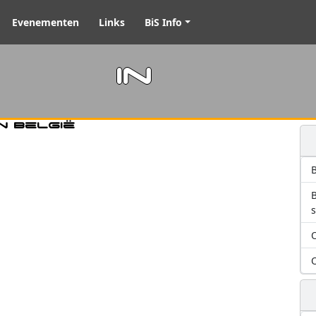
Evenementen
Links
BiS Info
m in
n België
B
O
O