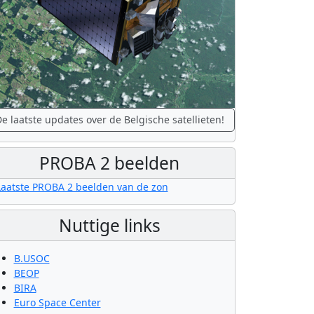
e laatste updates over de Belgische satellieten!
PROBA 2 beelden
Nuttige links
B.USOC
BEOP
BIRA
Euro Space Center