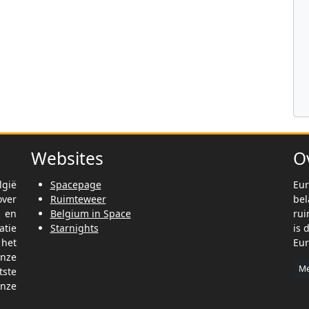
Websites
O
lgië
Spacepage
Eur
ver
Ruimteweer
be
t en
Belgium in Space
rui
tie
Starnights
is 
het
Eur
nze
Me
tste
nze