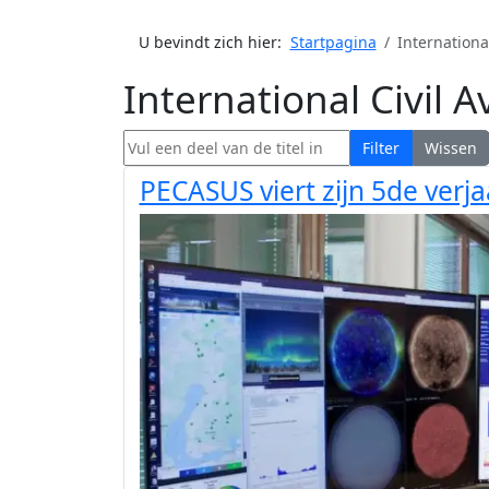
U bevindt zich hier:
Startpagina
Internationa
International Civil 
Vul een deel van de titel in
Filter
Wissen
PECASUS viert zijn 5de verj