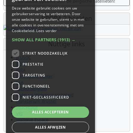
De laatste updates over de Belgische satellieten!
Deze website gebruikt cookies om uw
gebruikerservaring te verbeteren. Door
PROBA 2 beelden
onze website te gebruiken, stemt u in met
alle cookies in overeenstemming met ons
Cookiebeleid.
Lees verder
SHOW ALL PARTNERS
(1913) →
Nuttige links
STRIKT NOODZAKELIJK
B.USOC
BEOP
PRESTATIE
BIRA
TARGETING
Euro Space Center
ESA
FUNCTIONEEL
ESERO Belgium
Federaal Wetenschapsbeleid
NIET-GECLASSIFICEERD
Planetarium Brussel
Spacepage
ALLES ACCEPTEREN
VRI
Wallonie Espace
ALLES AFWIJZEN