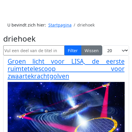
U bevindt zich hier:
Startpagina
driehoek
driehoek
Vul een deel van de titel in
Toon #
Filter
Wissen
Groen licht voor LISA, de eerste
ruimtetelescoop voor
zwaartekrachtgolven