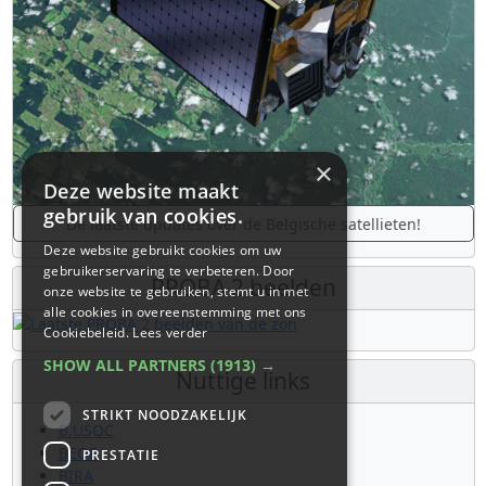
×
Deze website maakt
gebruik van cookies.
De laatste updates over de Belgische satellieten!
Deze website gebruikt cookies om uw
gebruikerservaring te verbeteren. Door
PROBA 2 beelden
onze website te gebruiken, stemt u in met
alle cookies in overeenstemming met ons
Cookiebeleid.
Lees verder
SHOW ALL PARTNERS
(1913) →
Nuttige links
STRIKT NOODZAKELIJK
B.USOC
BEOP
PRESTATIE
BIRA