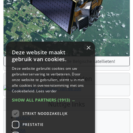
×
Deze website maakt
gebruik van cookies.
De laatste updates over de Belgische satellieten!
Deze website gebruikt cookies om uw
gebruikerservaring te verbeteren. Door
PROBA 2 beelden
onze website te gebruiken, stemt u in met
alle cookies in overeenstemming met ons
Cookiebeleid.
Lees verder
SHOW ALL PARTNERS
(1913) →
Nuttige links
STRIKT NOODZAKELIJK
B.USOC
BEOP
PRESTATIE
BIRA