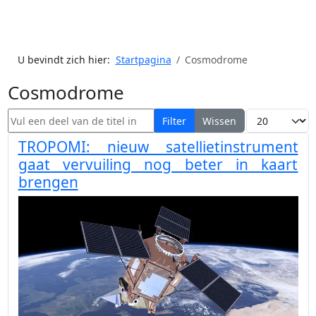
U bevindt zich hier:
Startpagina
Cosmodrome
Cosmodrome
Vul een deel van de titel in
Toon #
Filter
Wissen
TROPOMI: nieuw satellietinstrument
gaat vervuiling nog beter in kaart
brengen