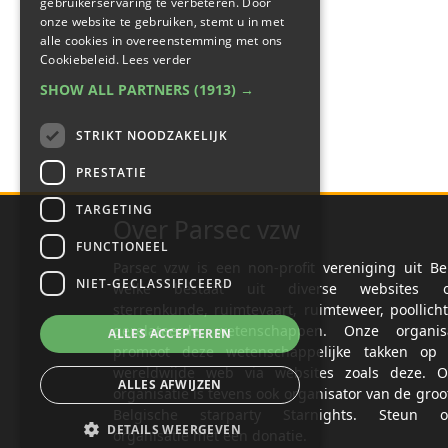
gebruikerservaring te verbeteren. Door
onze website te gebruiken, stemt u in met
alle cookies in overeenstemming met ons
Cookiebeleid.
Lees verder
SHOW ALL PARTNERS
(1913) →
STRIKT NOODZAKELIJK
PRESTATIE
TARGETING
Over Parsec vzw
FUNCTIONEEL
Parsec vzw is een non-profit vereniging uit Be
NIET-GECLASSIFICEERD
welke bestaat uit diverse websites o
sterrenkunde, ruimtevaart, ruimteweer, poollich
gerelateerde wetenschappen. Onze organisa
ALLES ACCEPTEREN
promoot deze wetenschappelijke takken op 
wereldwijde web via websites zoals deze. O
ALLES AFWIJZEN
organisatie is tevens ook organisator van de groo
Belgische starparty Starnights. Steun o
DETAILS WEERGEVEN
organisatie met een donatie.