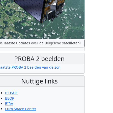
e laatste updates over de Belgische satellieten!
PROBA 2 beelden
Nuttige links
B.USOC
BEOP
BIRA
Euro Space Center