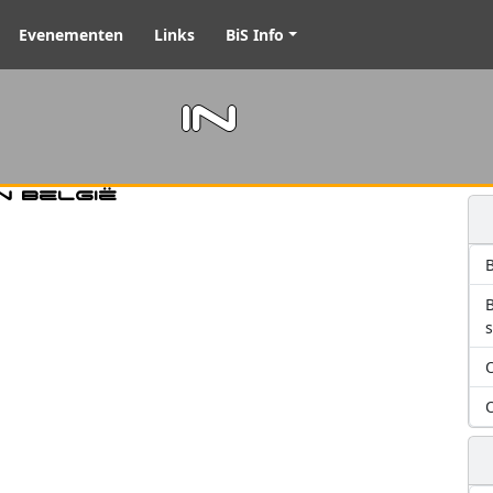
Evenementen
Links
BiS Info
m in
n België
B
O
O