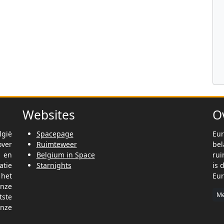
Websites
O
lgië
Spacepage
Eur
ver
Ruimteweer
be
t en
Belgium in Space
rui
tie
Starnights
is 
het
Eur
nze
Me
tste
nze