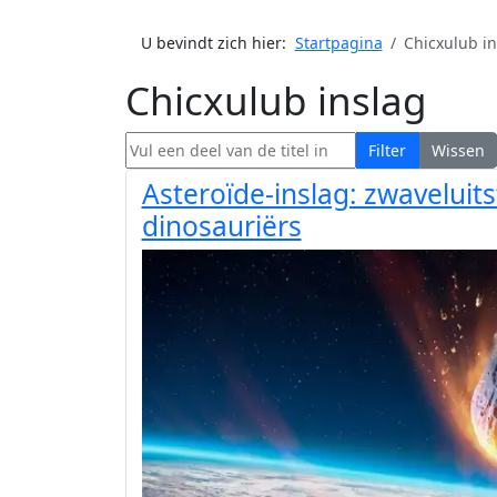
U bevindt zich hier:
Startpagina
Chicxulub in
Chicxulub inslag
Vul een deel van de titel in
Filter
Wissen
Asteroïde-inslag: zwaveluits
dinosauriërs